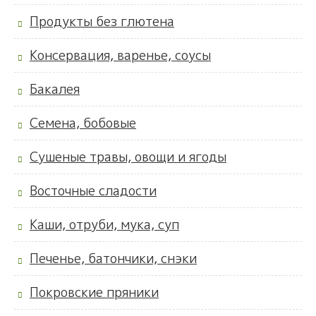
Продукты без глютена
Консервация, варенье, соусы
Бакалея
Семена, бобовые
Сушеные травы, овощи и ягоды
Восточные сладости
Каши, отруби, мука, суп
Печенье, батончики, снэки
Покровские пряники