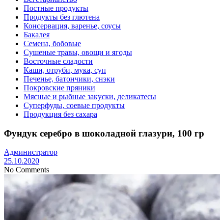
Постные продукты
Продукты без глютена
Консервация, варенье, соусы
Бакалея
Семена, бобовые
Сушеные травы, овощи и ягоды
Восточные сладости
Каши, отруби, мука, суп
Печенье, батончики, снэки
Покровские пряники
Мясные и рыбные закуски, деликатесы
Суперфуды, соевые продукты
Продукция без сахара
Фундук серебро в шоколадной глазури, 100 гр
Администратор
25.10.2020
No Comments