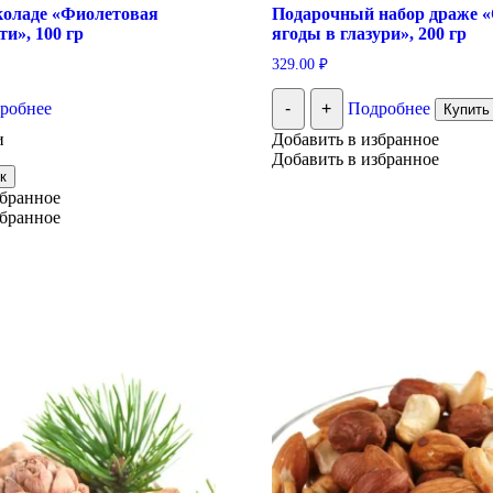
оладе «Фиолетовая
Подарочный набор драже 
и», 100 гр
ягоды в глазури», 200 гр
329.00
₽
робнее
-
+
Подробнее
Купить 
и
Добавить в избранное
Добавить в избранное
к
збранное
збранное