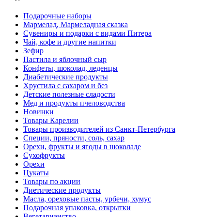
Подарочные наборы
Мармелад, Мармеладная сказка
Сувениры и подарки с видами Питера
Чай, кофе и другие напитки
Зефир
Пастила и яблочный сыр
Конфеты, шоколад, леденцы
Диабетические продукты
Хрустила с сахаром и без
Детские полезные сладости
Мед и продукты пчеловодства
Новинки
Товары Карелии
Товары производителей из Санкт-Петербурга
Специи, пряности, соль, сахар
Орехи, фрукты и ягоды в шоколаде
Сухофрукты
Орехи
Цукаты
Товары по акции
Диетические продукты
Масла, ореховые пасты, урбечи, хумус
Подарочная упаковка, открытки
Вегетарианство