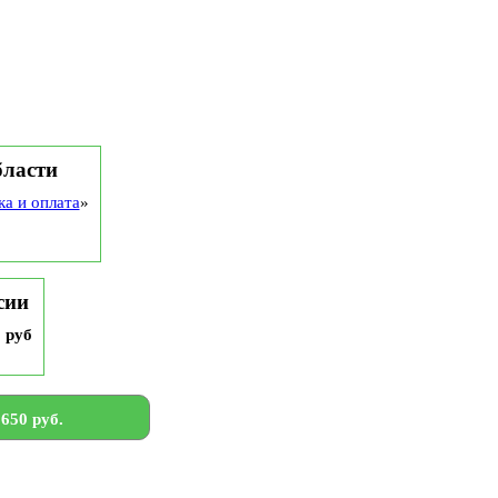
бласти
ка и оплата
»
сии
9 руб
650 руб.