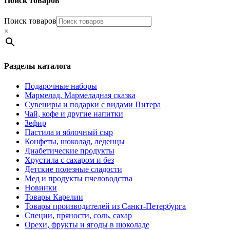
Поиск товаров
Поиск товаров
×
Разделы каталога
Подарочные наборы
Мармелад, Мармеладная сказка
Сувениры и подарки с видами Питера
Чай, кофе и другие напитки
Зефир
Пастила и яблочный сыр
Конфеты, шоколад, леденцы
Диабетические продукты
Хрустила с сахаром и без
Детские полезные сладости
Мед и продукты пчеловодства
Новинки
Товары Карелии
Товары производителей из Санкт-Петербурга
Специи, пряности, соль, сахар
Орехи, фрукты и ягоды в шоколаде