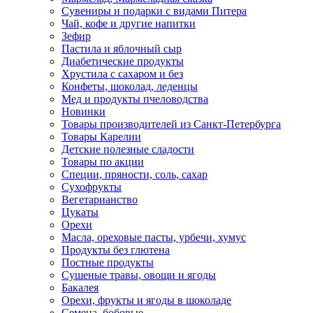
Сувениры и подарки с видами Питера
Чай, кофе и другие напитки
Зефир
Пастила и яблочный сыр
Диабетические продукты
Хрустила с сахаром и без
Конфеты, шоколад, леденцы
Мед и продукты пчеловодства
Новинки
Товары производителей из Санкт-Петербурга
Товары Карелии
Детские полезные сладости
Товары по акции
Специи, пряности, соль, сахар
Сухофрукты
Вегетарианство
Цукаты
Орехи
Масла, ореховые пасты, урбечи, хумус
Продукты без глютена
Постные продукты
Сушеные травы, овощи и ягоды
Бакалея
Орехи, фрукты и ягоды в шоколаде
Семена, бобовые