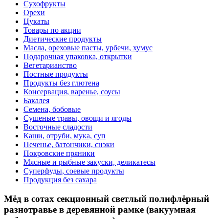
Сухофрукты
Орехи
Цукаты
Товары по акции
Диетические продукты
Масла, ореховые пасты, урбечи, хумус
Подарочная упаковка, открытки
Вегетарианство
Постные продукты
Продукты без глютена
Консервация, варенье, соусы
Бакалея
Семена, бобовые
Сушеные травы, овощи и ягоды
Восточные сладости
Каши, отруби, мука, суп
Печенье, батончики, снэки
Покровские пряники
Мясные и рыбные закуски, деликатесы
Суперфуды, соевые продукты
Продукция без сахара
Мёд в сотах секционный светлый полифлёрный
разнотравье в деревянной рамке (вакуумная