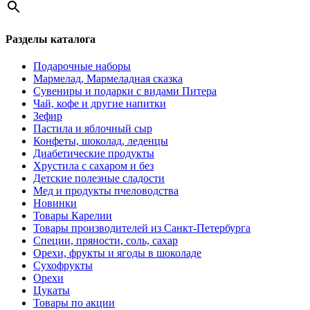
Разделы каталога
Подарочные наборы
Мармелад, Мармеладная сказка
Сувениры и подарки с видами Питера
Чай, кофе и другие напитки
Зефир
Пастила и яблочный сыр
Конфеты, шоколад, леденцы
Диабетические продукты
Хрустила с сахаром и без
Детские полезные сладости
Мед и продукты пчеловодства
Новинки
Товары Карелии
Товары производителей из Санкт-Петербурга
Специи, пряности, соль, сахар
Орехи, фрукты и ягоды в шоколаде
Сухофрукты
Орехи
Цукаты
Товары по акции