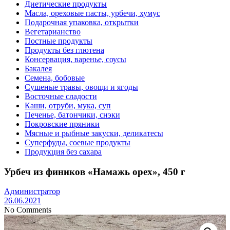
Диетические продукты
Масла, ореховые пасты, урбечи, хумус
Подарочная упаковка, открытки
Вегетарианство
Постные продукты
Продукты без глютена
Консервация, варенье, соусы
Бакалея
Семена, бобовые
Сушеные травы, овощи и ягоды
Восточные сладости
Каши, отруби, мука, суп
Печенье, батончики, снэки
Покровские пряники
Мясные и рыбные закуски, деликатесы
Суперфуды, соевые продукты
Продукция без сахара
Урбеч из фиников «Намажь орех», 450 г
Администратор
26.06.2021
No Comments