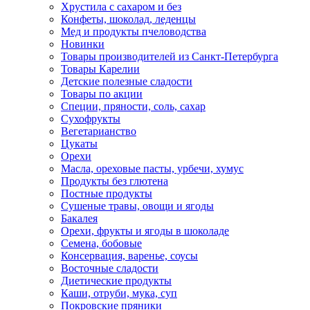
Хрустила с сахаром и без
Конфеты, шоколад, леденцы
Мед и продукты пчеловодства
Новинки
Товары производителей из Санкт-Петербурга
Товары Карелии
Детские полезные сладости
Товары по акции
Специи, пряности, соль, сахар
Сухофрукты
Вегетарианство
Цукаты
Орехи
Масла, ореховые пасты, урбечи, хумус
Продукты без глютена
Постные продукты
Сушеные травы, овощи и ягоды
Бакалея
Орехи, фрукты и ягоды в шоколаде
Семена, бобовые
Консервация, варенье, соусы
Восточные сладости
Диетические продукты
Каши, отруби, мука, суп
Покровские пряники