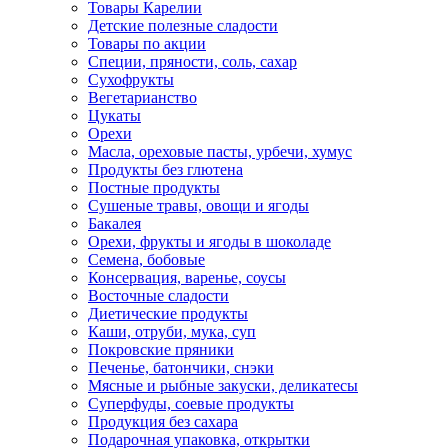
Товары Карелии
Детские полезные сладости
Товары по акции
Специи, пряности, соль, сахар
Сухофрукты
Вегетарианство
Цукаты
Орехи
Масла, ореховые пасты, урбечи, хумус
Продукты без глютена
Постные продукты
Сушеные травы, овощи и ягоды
Бакалея
Орехи, фрукты и ягоды в шоколаде
Семена, бобовые
Консервация, варенье, соусы
Восточные сладости
Диетические продукты
Каши, отруби, мука, суп
Покровские пряники
Печенье, батончики, снэки
Мясные и рыбные закуски, деликатесы
Суперфуды, соевые продукты
Продукция без сахара
Подарочная упаковка, открытки