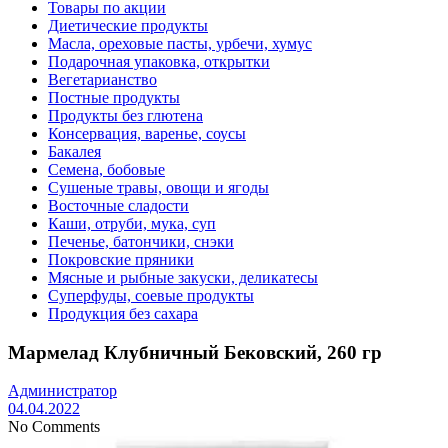
Товары по акции
Диетические продукты
Масла, ореховые пасты, урбечи, хумус
Подарочная упаковка, открытки
Вегетарианство
Постные продукты
Продукты без глютена
Консервация, варенье, соусы
Бакалея
Семена, бобовые
Сушеные травы, овощи и ягоды
Восточные сладости
Каши, отруби, мука, суп
Печенье, батончики, снэки
Покровские пряники
Мясные и рыбные закуски, деликатесы
Суперфуды, соевые продукты
Продукция без сахара
Мармелад Клубничный Бековский, 260 гр
Администратор
04.04.2022
No Comments