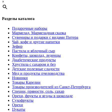
×
Разделы каталога
Подарочные наборы
Мармелад, Мармеладная сказка
Сувениры и подарки с видами Питера
Чай, кофе и другие напитки
Зефир
Пастила и яблочный сыр
Конфеты, шоколад, леденцы
Диабетические продукты
Хрустила с сахаром и без
Детские полезные сладости
Мед и продукты пчеловодства
Новинки
Товары Карелии
Товары производителей из Санкт-Петербурга
Специи, пряности, соль, сахар
Орехи, фрукты и ягоды в шоколаде
Сухофрукты
Орехи
Цукаты