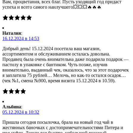
Вам, процветания, всех благ. Пусть уходящий год придаст
успеха и всего самого наилучшего💥💥💥🔥🔥🔥
Наталия
:
16.12.2024 в 14:53
Добрый день! 15.12.2024 посетила ваш магазин,
ассортиментом и обслуживанием осталась довольна.
Продавец была очень внимательна даже подарила подарок —
пастилу в упаковке с бантиком. Чуть позже, изучив
внимательно, выданный чек, оказалось, что за этот подарочек
я заплатила 75 рублей… Мелочь, но как-то остался осадок…
(чек №1, смена №900, время визита 15.12.2024 в 10.59).
Альбина
:
05.12.2024 в 10:32
Пришла сегодня посылочка, брала на новый год чай в
жестянных баночках с достопримечательностями Питера и
мед суфле. Дошло все быстро, небольшой вкусный