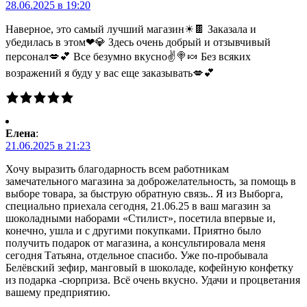
28.06.2025 в 19:20
Наверное, это самый лучший магазин☀🍫 Заказала и
убедилась в этом❤💎 Здесь очень добрый и отзывчивый
персонал💋💕 Все безумно вкусно✌🍭🍬 Без всяких
возражений я буду у вас еще заказывать💋💕
Елена
:
21.06.2025 в 21:23
Хочу выразить благодарность всем работникам
замечательного магазина за доброжелательность, за помощь в
выборе товара, за быструю обратную связь.. Я из Выборга,
специально приехала сегодня, 21.06.25 в ваш магазин за
шоколадными наборами «Стилист», посетила впервые и,
конечно, ушла и с другими покупками. Приятно было
получить подарок от магазина, а консультировала меня
сегодня Татьяна, отдельное спасибо. Уже по-пробывала
Белёвский зефир, манговый в шоколаде, кофейную конфетку
из подарка -сюрприза. Всё очень вкусно. Удачи и процветания
вашему предприятию.