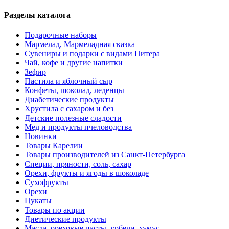
Разделы каталога
Подарочные наборы
Мармелад, Мармеладная сказка
Сувениры и подарки с видами Питера
Чай, кофе и другие напитки
Зефир
Пастила и яблочный сыр
Конфеты, шоколад, леденцы
Диабетические продукты
Хрустила с сахаром и без
Детские полезные сладости
Мед и продукты пчеловодства
Новинки
Товары Карелии
Товары производителей из Санкт-Петербурга
Специи, пряности, соль, сахар
Орехи, фрукты и ягоды в шоколаде
Сухофрукты
Орехи
Цукаты
Товары по акции
Диетические продукты
Масла, ореховые пасты, урбечи, хумус