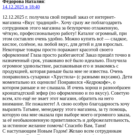
Фёдорова Наталия
:
14.12.2025 в 18:40
12.12.2025 г. получила свой первый заказ от интернет-
магазина «Вкус традиций». Хочу сразу же поблагодарить
сотрудников этого магазина за безупречно отлаженную,
чёткую, профессиональную работу! Каталог огромный, при
этом составлен очень удобно. Можно купить всё — сладкое,
кислое, солёное, на любой вкус, для детей и для взрослых.
Некоторые товары просто поражают красотой своего
оформления! Глаза просто разбегаются! Заказ пришёл точно в
назначенный срок, упаковано всё было идеально. Получила
огромное удовольствие, распаковывая его и знакомясь с
продукцией, которая раньше была мне не известна. Очень
понравились сухарики «Хрустила» (с разными вкусами). Дети
моментально их оценили! Понравился «Кедрокофе», о
котором раньше и не слышала. И очень хорош и разнообразен
кронштадтский зефир (по оформлению и по вкусу). Советую
всем, кто ещё не знает этот магазин, обратить на него
внимание. Не пожалеете! А свою особую благодарность хочу
выразить Татьяне, менеджеру этого магазина, за ту помощь,
которую она мне оказала при выборе моего огромного заказа,
за её необыкновенную приветливость и доброжелательность,
за истинное желание помочь! Спасибо Вам, Таня!
С наступающим Новым Годом! Желаю всем сотрудникам