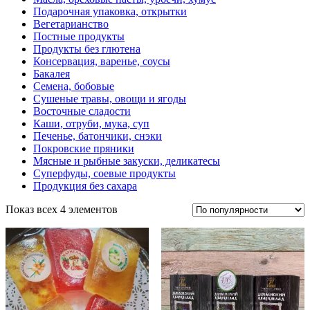
Подарочная упаковка, открытки
Вегетарианство
Постные продукты
Продукты без глютена
Консервация, варенье, соусы
Бакалея
Семена, бобовые
Сушеные травы, овощи и ягоды
Восточные сладости
Каши, отруби, мука, суп
Печенье, батончики, снэки
Покровские пряники
Мясные и рыбные закуски, деликатесы
Суперфуды, соевые продукты
Продукция без сахара
Показ всех 4 элементов