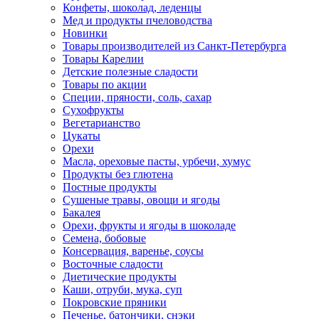
Конфеты, шоколад, леденцы
Мед и продукты пчеловодства
Новинки
Товары производителей из Санкт-Петербурга
Товары Карелии
Детские полезные сладости
Товары по акции
Специи, пряности, соль, сахар
Сухофрукты
Вегетарианство
Цукаты
Орехи
Масла, ореховые пасты, урбечи, хумус
Продукты без глютена
Постные продукты
Сушеные травы, овощи и ягоды
Бакалея
Орехи, фрукты и ягоды в шоколаде
Семена, бобовые
Консервация, варенье, соусы
Восточные сладости
Диетические продукты
Каши, отруби, мука, суп
Покровские пряники
Печенье, батончики, снэки