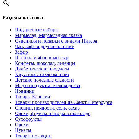
Разделы каталога
Подарочные наборы
Мармелад, Мармеладная сказка
Сувениры и подарки с видами Питера
Чай, кофе и другие напитки
Зефир
Пастила и яблочный сыр
Конфеты, шоколад, леденцы
Диабетические продукты
Хрустила с сахаром и без
Детские полезные сладости
Мед и продукты пчеловодства
Новинки
Товары Карелии
Товары производителей из Санкт-Петербурга
Специи, пряности, соль, сахар
Орехи, фрукты и ягоды в шоколаде
Сухофрукты
Орехи
Цукаты
Товары по акции