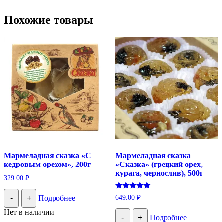
Похожие товары
Мармеладная сказка «С
Мармеладная сказка
кедровым орехом», 200г
«Сказка» (грецкий орех,
курага, чернослив), 500г
329.00
₽
Оценка
649.00
₽
-
+
Подробнее
5.00
из 5
Нет в наличии
-
+
Подробнее