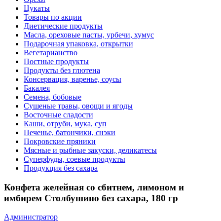
Цукаты
Товары по акции
Диетические продукты
Масла, ореховые пасты, урбечи, хумус
Подарочная упаковка, открытки
Вегетарианство
Постные продукты
Продукты без глютена
Консервация, варенье, соусы
Бакалея
Семена, бобовые
Сушеные травы, овощи и ягоды
Восточные сладости
Каши, отруби, мука, суп
Печенье, батончики, снэки
Покровские пряники
Мясные и рыбные закуски, деликатесы
Суперфуды, соевые продукты
Продукция без сахара
Конфета желейная со сбитнем, лимоном и
имбирем Столбушино без сахара, 180 гр
Администратор