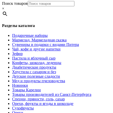
Поиск товаров
×
Разделы каталога
Подарочные наборы
Мармелад, Мармеладная сказка
Сувениры и подарки с видами Питера
Чай, кофе и другие напитки
Зефир
Пастила и яблочный сыр
Конфеты, шоколад, леденцы
Диабетические продукты
Хрустила с сахаром и без
Детские полезные сладости
Мед и продукты пчеловодства
Новинки
Товары Карелии
Товары производителей из Санкт-Петербурга
Специи, пряности, соль, сахар
Орехи, фрукты и ягоды в шоколаде
Сухофрукты
Орехи