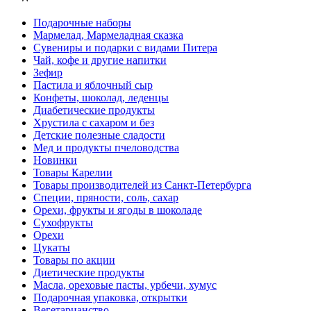
Подарочные наборы
Мармелад, Мармеладная сказка
Сувениры и подарки с видами Питера
Чай, кофе и другие напитки
Зефир
Пастила и яблочный сыр
Конфеты, шоколад, леденцы
Диабетические продукты
Хрустила с сахаром и без
Детские полезные сладости
Мед и продукты пчеловодства
Новинки
Товары Карелии
Товары производителей из Санкт-Петербурга
Специи, пряности, соль, сахар
Орехи, фрукты и ягоды в шоколаде
Сухофрукты
Орехи
Цукаты
Товары по акции
Диетические продукты
Масла, ореховые пасты, урбечи, хумус
Подарочная упаковка, открытки
Вегетарианство