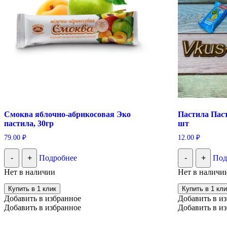
Смоква яблочно-абрикосовая Эко
Пастила Пас
пастила, 30гр
шт
79.00
₽
12.00
₽
-
+
Подробнее
-
+
Под
Нет в наличии
Нет в наличи
Купить в 1 клик
Купить в 1 кли
Добавить в избранное
Добавить в и
Добавить в избранное
Добавить в и