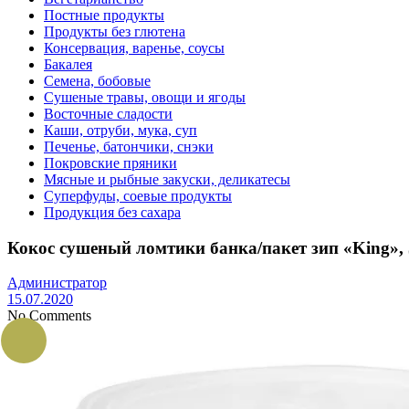
Постные продукты
Продукты без глютена
Консервация, варенье, соусы
Бакалея
Семена, бобовые
Сушеные травы, овощи и ягоды
Восточные сладости
Каши, отруби, мука, суп
Печенье, батончики, снэки
Покровские пряники
Мясные и рыбные закуски, деликатесы
Суперфуды, соевые продукты
Продукция без сахара
Кокос сушеный ломтики банка/пакет зип «King», 
Администратор
15.07.2020
No Comments