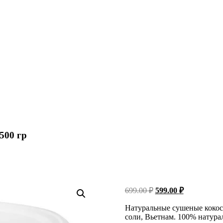
500 гр
Первоначальная
Текущая
699.00
₽
599.00
₽
цена
цена:
составляла
Натуральные сушеные кокосов
599.00 ₽.
соли, Вьетнам. 100% натура
699.00 ₽.