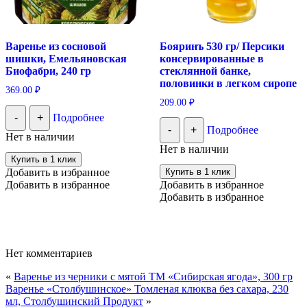
Варенье из сосновой
Бояринъ 530 гр/ Персики
шишки, Емельяновская
консервированные в
Биофабри, 240 гр
стеклянной банке,
половинки в легком сиропе
369.00
₽
209.00
₽
-
+
Подробнее
-
+
Подробнее
Нет в наличии
Нет в наличии
Купить в 1 клик
Добавить в избранное
Купить в 1 клик
Добавить в избранное
Добавить в избранное
Добавить в избранное
Нет комментариев
«
Варенье из черники с мятой ТМ «Сибирская ягода», 300 гр
Варенье «Столбушинское» Томленая клюква без сахара, 230
мл, Столбушинский Продукт
»