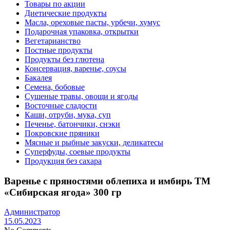
Товары по акции
Диетические продукты
Масла, ореховые пасты, урбечи, хумус
Подарочная упаковка, открытки
Вегетарианство
Постные продукты
Продукты без глютена
Консервация, варенье, соусы
Бакалея
Семена, бобовые
Сушеные травы, овощи и ягоды
Восточные сладости
Каши, отруби, мука, суп
Печенье, батончики, снэки
Покровские пряники
Мясные и рыбные закуски, деликатесы
Суперфуды, соевые продукты
Продукция без сахара
Варенье с пряностями облепиха и имбирь ТМ
«Сибирская ягода» 300 гр
Администратор
15.05.2023