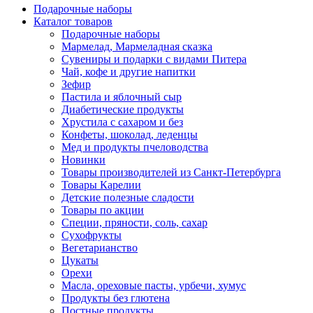
Подарочные наборы
Каталог товаров
Подарочные наборы
Мармелад, Мармеладная сказка
Сувениры и подарки с видами Питера
Чай, кофе и другие напитки
Зефир
Пастила и яблочный сыр
Диабетические продукты
Хрустила с сахаром и без
Конфеты, шоколад, леденцы
Мед и продукты пчеловодства
Новинки
Товары производителей из Санкт-Петербурга
Товары Карелии
Детские полезные сладости
Товары по акции
Специи, пряности, соль, сахар
Сухофрукты
Вегетарианство
Цукаты
Орехи
Масла, ореховые пасты, урбечи, хумус
Продукты без глютена
Постные продукты