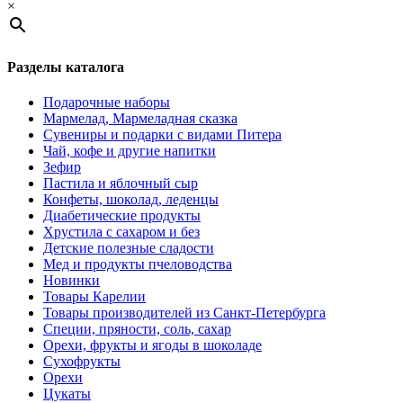
×
Разделы каталога
Подарочные наборы
Мармелад, Мармеладная сказка
Сувениры и подарки с видами Питера
Чай, кофе и другие напитки
Зефир
Пастила и яблочный сыр
Конфеты, шоколад, леденцы
Диабетические продукты
Хрустила с сахаром и без
Детские полезные сладости
Мед и продукты пчеловодства
Новинки
Товары Карелии
Товары производителей из Санкт-Петербурга
Специи, пряности, соль, сахар
Орехи, фрукты и ягоды в шоколаде
Сухофрукты
Орехи
Цукаты