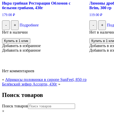
Икра грибная Ресторация Обломов с
Лимоны дроб
белыми грибами, 430г
Brim, 300 гр
179.00
₽
119.00
₽
-
+
Подробнее
-
+
Под
Нет в наличии
Нет в наличи
Купить в 1 клик
Купить в 1 кли
Добавить в избранное
Добавить в и
Добавить в избранное
Добавить в и
Нет комментариев
«
Абрикосы половинки в сиропе SunFeel, 850 гр
Белёвский зефир Ассорти, 430г
»
Поиск товаров
Поиск товаров
×