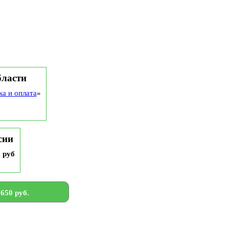
бласти
ка и оплата
»
сии
9 руб
650 руб.