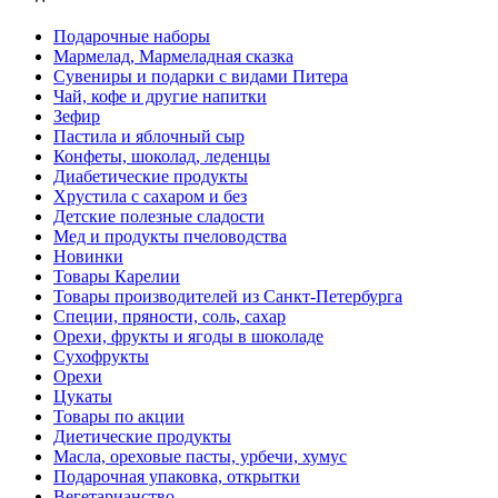
Подарочные наборы
Мармелад, Мармеладная сказка
Сувениры и подарки с видами Питера
Чай, кофе и другие напитки
Зефир
Пастила и яблочный сыр
Конфеты, шоколад, леденцы
Диабетические продукты
Хрустила с сахаром и без
Детские полезные сладости
Мед и продукты пчеловодства
Новинки
Товары Карелии
Товары производителей из Санкт-Петербурга
Специи, пряности, соль, сахар
Орехи, фрукты и ягоды в шоколаде
Сухофрукты
Орехи
Цукаты
Товары по акции
Диетические продукты
Масла, ореховые пасты, урбечи, хумус
Подарочная упаковка, открытки
Вегетарианство