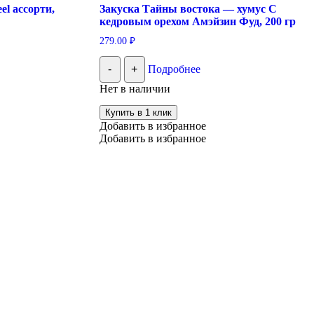
l ассорти,
Закуска Тайны востока — хумус С
кедровым орехом Амэйзин Фуд, 200 гр
279.00
₽
-
+
Подробнее
Нет в наличии
Купить в 1 клик
Добавить в избранное
Добавить в избранное