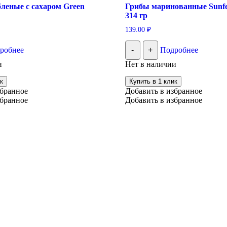
леные с сахаром Green
Грибы маринованные Sunfee
314 гр
139.00
₽
робнее
-
+
Подробнее
и
Нет в наличии
к
Купить в 1 клик
збранное
Добавить в избранное
збранное
Добавить в избранное