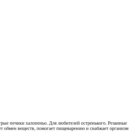
е печики халопеньо. Для любителей остренького. Резанные
ет обмен веществ, помогает пищеварению и снабжает организм