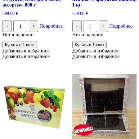
ассорти», 800 г
1 кг
699.00
₽
659.00
₽
Количество
Количество
-
+
Подробнее
-
+
Подробнее
Суворовские
Конфеты
конфеты
«Белёвская
Нет в наличии
Нет в наличии
"Фрукты
птичка»
и
с
Купить в 1 клик
Купить в 1 клик
ягоды
ароматом
Добавить в избранное
Добавить в избранное
в
ванили,
Добавить в избранное
Добавить в избранное
желе,
1
ассорти",
кг
800
г