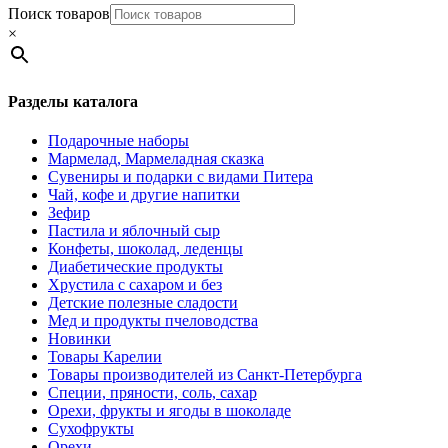
Поиск товаров
×
Разделы каталога
Подарочные наборы
Мармелад, Мармеладная сказка
Сувениры и подарки с видами Питера
Чай, кофе и другие напитки
Зефир
Пастила и яблочный сыр
Конфеты, шоколад, леденцы
Диабетические продукты
Хрустила с сахаром и без
Детские полезные сладости
Мед и продукты пчеловодства
Новинки
Товары Карелии
Товары производителей из Санкт-Петербурга
Специи, пряности, соль, сахар
Орехи, фрукты и ягоды в шоколаде
Сухофрукты
Орехи