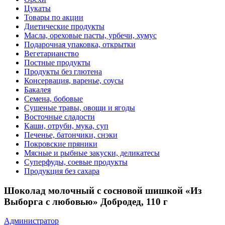
Цукаты
Товары по акции
Диетические продукты
Масла, ореховые пасты, урбечи, хумус
Подарочная упаковка, открытки
Вегетарианство
Постные продукты
Продукты без глютена
Консервация, варенье, соусы
Бакалея
Семена, бобовые
Сушеные травы, овощи и ягоды
Восточные сладости
Каши, отруби, мука, суп
Печенье, батончики, снэки
Покровские пряники
Мясные и рыбные закуски, деликатесы
Суперфуды, соевые продукты
Продукция без сахара
Шоколад молочный с сосновой шишкой «Из
Выборга с любовью» Добродед, 110 г
Администратор