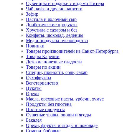
Сувениры и подарки с видами Питера
Чай, кофе и другие напитки
Зефир
Пастила и яблочный сыр
Диабетические продукты
Хрустила с сахаром и без
Конфеты, шоколад, леденцы
Мед и продукты пчеловодства
Новинки
Товары производителей из Санкт-Петербурга
Товары Карелии
Детские полезные сладости
Товары по акции
Специи, пряности, соль, сахар
Сухофрукты
Вегетарианство
Цукаты
Орехи
Масла, ореховые пасты, урбечи, хумус
Продукты без глютена
Постные продукты
Сушеные травы, овощи и ягоды
Бакалея
Орехи, фрукты и ягоды в шоколаде
Семена, бобовые