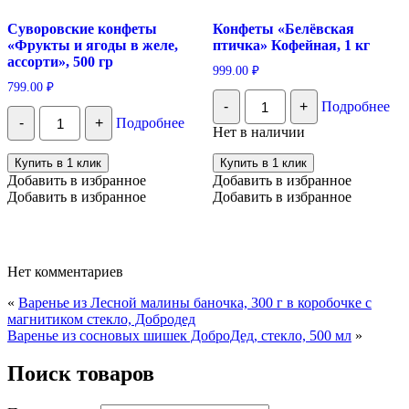
Суворовские конфеты
Конфеты «Белёвская
«Фрукты и ягоды в желе,
птичка» Кофейная, 1 кг
ассорти», 500 гр
999.00
₽
799.00
₽
Количество
-
+
Подробнее
Конфеты
Количество
-
+
Подробнее
«Белёвская
Суворовские
Нет в наличии
птичка»
конфеты
Кофейная,
"Фрукты
Купить в 1 клик
Купить в 1 клик
1
и
Добавить в избранное
Добавить в избранное
кг
ягоды
Добавить в избранное
Добавить в избранное
в
желе,
ассорти",
500
гр
Нет комментариев
«
Варенье из Лесной малины баночка, 300 г в коробочке с
магнитиком стекло, Добродед
Варенье из сосновых шишек ДоброДед, стекло, 500 мл
»
Поиск товаров