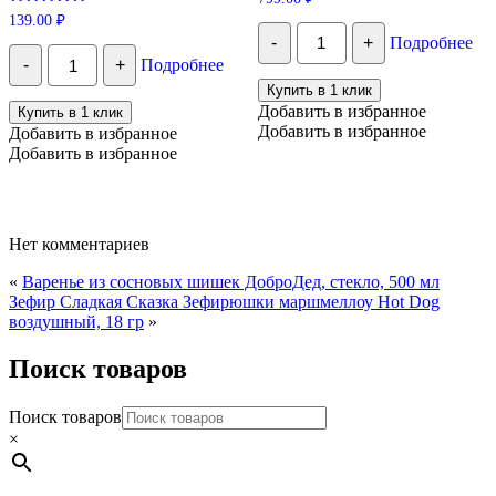
Оценка
139.00
₽
Количество
5.00
-
+
Подробнее
из 5
Суворовские
Количество
конфеты
-
+
Подробнее
Суворовские
"Фрукты
конфеты
Купить в 1 клик
и
"Витаминный
Добавить в избранное
Купить в 1 клик
ягоды
коктейль
Добавить в избранное
Добавить в избранное
в
с
желе,
Добавить в избранное
черной
ассорти",
смородиной",
500
100
гр
гр
Нет комментариев
«
Варенье из сосновых шишек ДоброДед, стекло, 500 мл
Зефир Сладкая Сказка Зефирюшки маршмеллоу Hot Dog
воздушный, 18 гр
»
Поиск товаров
Поиск товаров
×