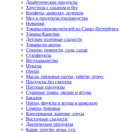
Диабетические продукты
Хрустила с сахаром и без
Конфеты, шоколад, леденцы
Мед и продукты пчеловодства
Новинки
Товары производителей из Санкт-Петербурга
Товары Карелии
Детские полезные сладости
Товары по акции
Специи, пряности, соль, сахар
Сухофрукты
Вегетарианство
Цукаты
Орехи
Масла, ореховые пасты, урбечи, хумус
Продукты без глютена
Постные продукты
Сушеные травы, овощи и ягоды
Бакалея
Орехи, фрукты и ягоды в шоколаде
Семена, бобовые
Консервация, варенье, соусы
Восточные сладости
Диетические продукты
Каши, отруби, мука, суп