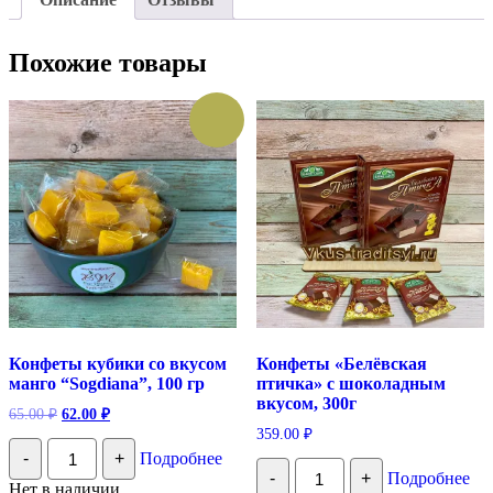
Похожие товары
Конфеты кубики со вкусом
Конфеты «Белёвская
манго “Sogdiana”, 100 гр
птичка» с шоколадным
вкусом, 300г
Первоначальная
Текущая
65.00
₽
62.00
₽
цена
цена:
359.00
₽
Количество
составляла
62.00 ₽.
-
+
Подробнее
Конфеты
Количество
65.00 ₽.
-
+
Подробнее
кубики
Конфеты
Нет в наличии