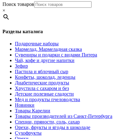
Поиск товаров
×
Разделы каталога
Подарочные наборы
Мармелад, Мармеладная сказка
Сувениры и подарки с видами Питера
Чай, кофе и другие напитки
Зефир
Пастила и яблочный сыр
Конфеты, шоколад, леденцы
Диабетические продукты
Хрустила с сахаром и без
Детские полезные сладости
Мед и продукты пчеловодства
Новинки
Товары Карелии
Товары производителей из Санкт-Петербурга
Специи, пряности, соль, сахар
Орехи, фрукты и ягоды в шоколаде
Сухофрукты
Орехи