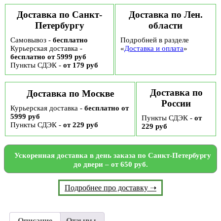
"Из
Выборга
Доставка по Санкт-
Доставка по Лен.
с
Петербургу
области
любовью"
Добродед,
Самовывоз -
бесплатно
Подробней в разделе
100
Курьерская доставка -
г
«
Доставка и оплата
»
бесплатно от 5999 руб
Пункты СДЭК -
от 179 руб
Доставка по
Доставка по Москве
России
Курьерская доставка -
бесплатно от
5999 руб
Пункты СДЭК -
от
Пункты СДЭК -
от 229 руб
229 руб
Ускоренная доставка в день заказа по Санкт-Петербургу
до двери – от 650 руб.
Подробнее про доставку ➝
Описание
Отзывы