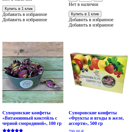
со
"Белёвская
Нет в наличии
вкусом
птичка"
Купить в 1 клик
манго
с
Добавить в избранное
Купить в 1 клик
“Sogdiana”,
шоколадным
Добавить в избранное
Добавить в избранное
100
вкусом,
гр
Добавить в избранное
300г
Суворовские конфеты
Суворовские конфеты
«Витаминный коктейль с
«Фрукты и ягоды в желе,
черной смородиной», 100 гр
ассорти», 500 гр
799.00
₽