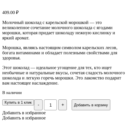
409.00
₽
Молочный шоколад с карельской морошкой — это
великолепное сочетание молочного шоколада с ягодами
морошки, которая придает шоколаду нежную кислинку и
яркий аромат.
Морошка, являясь настоящим символом карельских лесов,
богата витаминами и обладает полезными свойствами для
здоровья.
Этот шоколад — идеальное угощение для тех, кто ищет
необычные и натуральные вкусы, сочетая сладость молочного
шоколада и легкую горечь морошки. Это лакомство подарит
вам настоящее наслаждение.
В наличии
Количество
Купить в 1 клик
-
+
Добавить в корзину
Шоколад
молочный
Добавить в избранное
с
Добавить в избранное
карельской
морошкой