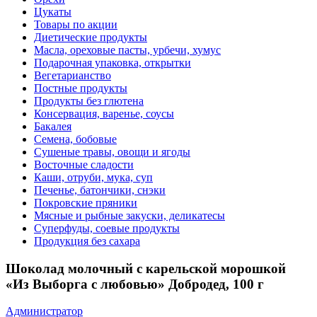
Цукаты
Товары по акции
Диетические продукты
Масла, ореховые пасты, урбечи, хумус
Подарочная упаковка, открытки
Вегетарианство
Постные продукты
Продукты без глютена
Консервация, варенье, соусы
Бакалея
Семена, бобовые
Сушеные травы, овощи и ягоды
Восточные сладости
Каши, отруби, мука, суп
Печенье, батончики, снэки
Покровские пряники
Мясные и рыбные закуски, деликатесы
Суперфуды, соевые продукты
Продукция без сахара
Шоколад молочный с карельской морошкой
«Из Выборга с любовью» Добродед, 100 г
Администратор