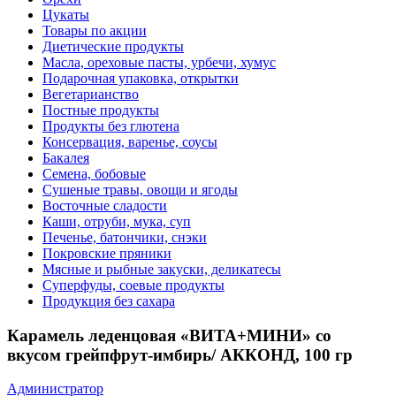
Цукаты
Товары по акции
Диетические продукты
Масла, ореховые пасты, урбечи, хумус
Подарочная упаковка, открытки
Вегетарианство
Постные продукты
Продукты без глютена
Консервация, варенье, соусы
Бакалея
Семена, бобовые
Сушеные травы, овощи и ягоды
Восточные сладости
Каши, отруби, мука, суп
Печенье, батончики, снэки
Покровские пряники
Мясные и рыбные закуски, деликатесы
Суперфуды, соевые продукты
Продукция без сахара
Карамель леденцовая «ВИТА+МИНИ» со
вкусом грейпфрут-имбирь/ АККОНД, 100 гр
Администратор