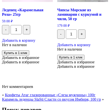
Леденец «Карамельная
Чипсы Морские из
Роза» 25гр
ламинарии с куркумой и
чили, 50 гр
59.00
₽
179.00
₽
Количество
-
+
Леденец
Количество
-
+
"Карамельная
Чипсы
Роза"
Морские
Добавить в корзину
25гр
из
Нет в наличии
Добавить в корзину
ламинарии
Нет в наличии
с
Купить в 1 клик
куркумой
Добавить в избранное
Купить в 1 клик
и
Добавить в избранное
Добавить в избранное
чили,
50
Добавить в избранное
гр
Нет комментариев
«
Конфеты Атаг глазированные «Слеза мужчины» 100г
Карамель леденцы SlaSti Сласти со вкусом Имбиря, 100 гр
»
Поиск товаров