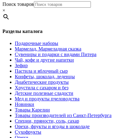
Поиск товаров
×
Разделы каталога
Подарочные наборы
Мармелад, Мармеладная сказка
Сувениры и подарки с видами Питера
Чай, кофе и другие напитки
Зефир
Пастила и яблочный сыр
Конфеты, шоколад, леденцы
Диабетические продукты
Хрустила с сахаром и без
Детские полезные сладости
Мед и продукты пчеловодства
Новинки
Товары Карелии
Товары производителей из Санкт-Петербурга
Специи, пряности, соль, сахар
Орехи, фрукты и ягоды в шоколаде
Сухофрукты
Орехи