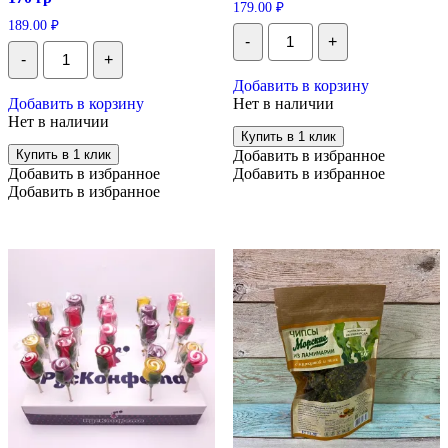
179.00
₽
189.00
₽
Количество
-
+
Чипсы
Количество
-
+
Морские
Печенье
из
Vitlen
Добавить в корзину
ламинарии
"С
Добавить в корзину
Нет в наличии
со
гречневыми
Нет в наличии
свеклой
отрубями",
Купить в 1 клик
и
клюквой,
Купить в 1 клик
Добавить в избранное
базиликом,
льняным
50
Добавить в избранное
Добавить в избранное
маслом,
гр
170
Добавить в избранное
гр