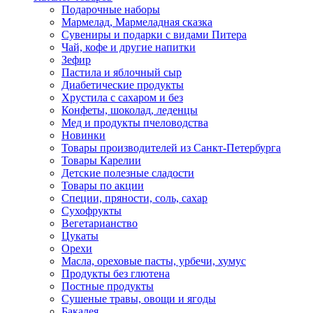
Подарочные наборы
Мармелад, Мармеладная сказка
Сувениры и подарки с видами Питера
Чай, кофе и другие напитки
Зефир
Пастила и яблочный сыр
Диабетические продукты
Хрустила с сахаром и без
Конфеты, шоколад, леденцы
Мед и продукты пчеловодства
Новинки
Товары производителей из Санкт-Петербурга
Товары Карелии
Детские полезные сладости
Товары по акции
Специи, пряности, соль, сахар
Сухофрукты
Вегетарианство
Цукаты
Орехи
Масла, ореховые пасты, урбечи, хумус
Продукты без глютена
Постные продукты
Сушеные травы, овощи и ягоды
Бакалея