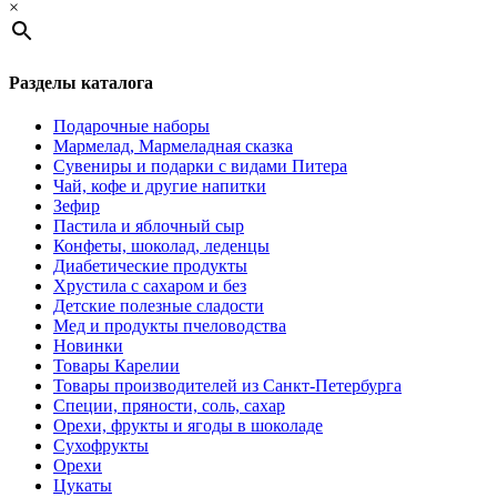
×
Разделы каталога
Подарочные наборы
Мармелад, Мармеладная сказка
Сувениры и подарки с видами Питера
Чай, кофе и другие напитки
Зефир
Пастила и яблочный сыр
Конфеты, шоколад, леденцы
Диабетические продукты
Хрустила с сахаром и без
Детские полезные сладости
Мед и продукты пчеловодства
Новинки
Товары Карелии
Товары производителей из Санкт-Петербурга
Специи, пряности, соль, сахар
Орехи, фрукты и ягоды в шоколаде
Сухофрукты
Орехи
Цукаты