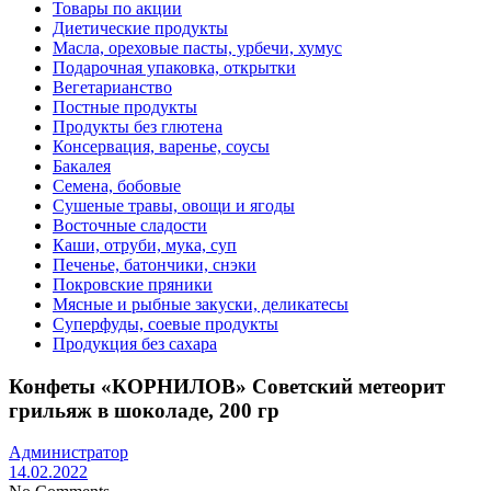
Товары по акции
Диетические продукты
Масла, ореховые пасты, урбечи, хумус
Подарочная упаковка, открытки
Вегетарианство
Постные продукты
Продукты без глютена
Консервация, варенье, соусы
Бакалея
Семена, бобовые
Сушеные травы, овощи и ягоды
Восточные сладости
Каши, отруби, мука, суп
Печенье, батончики, снэки
Покровские пряники
Мясные и рыбные закуски, деликатесы
Суперфуды, соевые продукты
Продукция без сахара
Конфеты «КОРНИЛОВ» Советский метеорит
грильяж в шоколаде, 200 гр
Администратор
14.02.2022