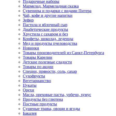
Подарочные наборы
Мармелад, Мармеладная сказка
Сувениры и подарки с видами Питера
Чай, кофе и другие напитки
Зефир
Пастила и яблочный сыр
Диабетические продукты
Хрустила с сахаром и без
Конфеты, шоколад, леденцы
Мед и продукты пчеловодства
Новинки
Товары производителей из Санкт-Петербурга
Товары Карелии
Детские полезные сладости
Товары по акции
Специи, пряности, соль, сахар
Сухофрукты
Вегетарианство
Цукаты
Орехи
Масла, ореховые пасты, урбечи, хумус
Продукты без глютена
Постные продукты
Сушеные травы, овощи и ягоды
Бакалея