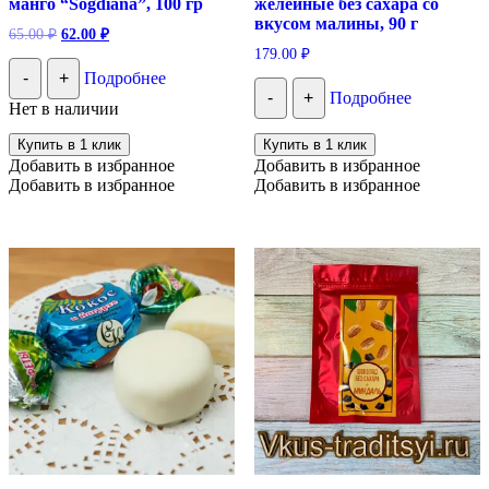
манго “Sogdiana”, 100 гр
желейные без сахара со
вкусом малины, 90 г
Первоначальная
Текущая
65.00
₽
62.00
₽
цена
цена:
179.00
₽
составляла
62.00 ₽.
-
+
Подробнее
65.00 ₽.
-
+
Подробнее
Нет в наличии
Купить в 1 клик
Купить в 1 клик
Добавить в избранное
Добавить в избранное
Добавить в избранное
Добавить в избранное