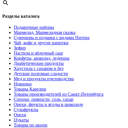
Разделы каталога
Подарочные наборы
Мармелад, Мармеладная сказка
Сувениры и подарки с видами Питера
Чай, кофе и другие напитки
Зефир
Пастила и яблочный сыр
Конфеты, шоколад, леденцы
Диабетические продукты
Хрустила с сахаром и без
Детские полезные сладости
Мед и продукты пчеловодства
Новинки
Товары Карелии
Товары производителей из Санкт-Петербурга
Специи, пряности, соль, сахар
Орехи, фрукты и ягоды в шоколаде
Сухофрукты
Орехи
Цукаты
Товары по акции