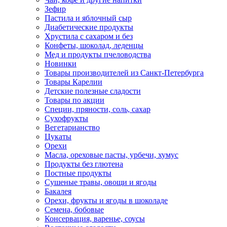
Зефир
Пастила и яблочный сыр
Диабетические продукты
Хрустила с сахаром и без
Конфеты, шоколад, леденцы
Мед и продукты пчеловодства
Новинки
Товары производителей из Санкт-Петербурга
Товары Карелии
Детские полезные сладости
Товары по акции
Специи, пряности, соль, сахар
Сухофрукты
Вегетарианство
Цукаты
Орехи
Масла, ореховые пасты, урбечи, хумус
Продукты без глютена
Постные продукты
Сушеные травы, овощи и ягоды
Бакалея
Орехи, фрукты и ягоды в шоколаде
Семена, бобовые
Консервация, варенье, соусы