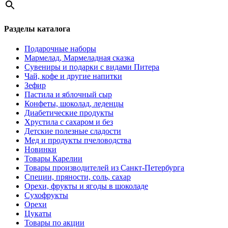
Разделы каталога
Подарочные наборы
Мармелад, Мармеладная сказка
Сувениры и подарки с видами Питера
Чай, кофе и другие напитки
Зефир
Пастила и яблочный сыр
Конфеты, шоколад, леденцы
Диабетические продукты
Хрустила с сахаром и без
Детские полезные сладости
Мед и продукты пчеловодства
Новинки
Товары Карелии
Товары производителей из Санкт-Петербурга
Специи, пряности, соль, сахар
Орехи, фрукты и ягоды в шоколаде
Сухофрукты
Орехи
Цукаты
Товары по акции