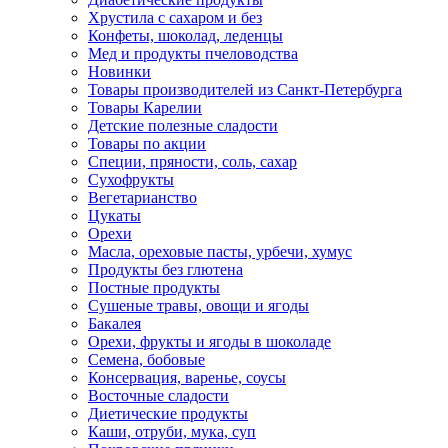
Хрустила с сахаром и без
Конфеты, шоколад, леденцы
Мед и продукты пчеловодства
Новинки
Товары производителей из Санкт-Петербурга
Товары Карелии
Детские полезные сладости
Товары по акции
Специи, пряности, соль, сахар
Сухофрукты
Вегетарианство
Цукаты
Орехи
Масла, ореховые пасты, урбечи, хумус
Продукты без глютена
Постные продукты
Сушеные травы, овощи и ягоды
Бакалея
Орехи, фрукты и ягоды в шоколаде
Семена, бобовые
Консервация, варенье, соусы
Восточные сладости
Диетические продукты
Каши, отруби, мука, суп