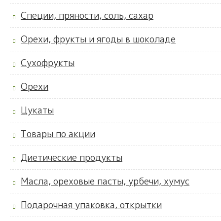
Специи, пряности, соль, сахар
Орехи, фрукты и ягоды в шоколаде
Сухофрукты
Орехи
Цукаты
Товары по акции
Диетические продукты
Масла, ореховые пасты, урбечи, хумус
Подарочная упаковка, открытки