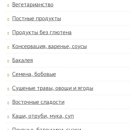
Вегетарианство
Постные продукты
Продукты без глютена
Консервация, варенье, соусы
Бакалея
Семена, бобовые
Сушеные травы, овощи и ягоды
Восточные сладости
Каши, отруби, мука, суп
Печенье, батончики, снэки