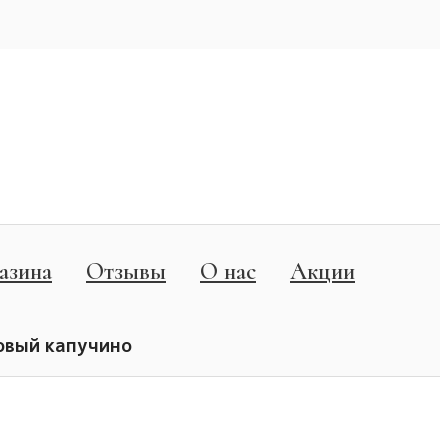
азина
Отзывы
О нас
Акции
овый капучино