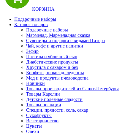
КОРЗИНА
Подарочные наборы
Каталог товаров
Подарочные наборы
Мармелад, Мармеладная сказка
Сувениры и подарки с видами Питера
Чай, кофе и другие напитки
Зефир
Пастила и яблочный сыр
Диабетические продукты
Хрустила с сахаром и без
Конфеты, шоколад, леденцы
Мед и продукты пчеловодства
Новинки
Товары производителей из Санкт-Петербурга
Товары Карелии
Детские полезные сладости
Товары по акции
Специи, пряности, соль, сахар
Сухофрукты
Вегетарианство
Цукаты
Орехи