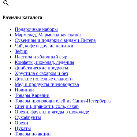
Разделы каталога
Подарочные наборы
Мармелад, Мармеладная сказка
Сувениры и подарки с видами Питера
Чай, кофе и другие напитки
Зефир
Пастила и яблочный сыр
Конфеты, шоколад, леденцы
Диабетические продукты
Хрустила с сахаром и без
Детские полезные сладости
Мед и продукты пчеловодства
Новинки
Товары Карелии
Товары производителей из Санкт-Петербурга
Специи, пряности, соль, сахар
Орехи, фрукты и ягоды в шоколаде
Сухофрукты
Орехи
Цукаты
Товары по акции