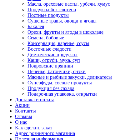
Масла, ореховые пасты, урбечи, хумус
Продукты без глютена
Постные продукты
Сушеные травы, овощи и ягоды
Бакалея
Орехи, фрукты и ягоды в шоколаде
Семена, бобовые
Консервация, варенье, соусы
Восточные сладости
Диетические продукты
Каши, отруби, мука, суп
Покровские пряники
Печенье, батончики, снэки
Мясные и рыбные закуски, деликатесы
Суперфуды, соевые продукты
Продукция без сахара
Подарочная упаковка, открытки
Доставка и оплата
Акции
Контакты
Отзывы
О нас
Как сделать заказ
Адрес розничного магазина
Полезная информация