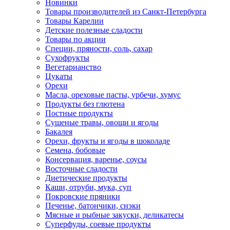
Новинки
Товары производителей из Санкт-Петербурга
Товары Карелии
Детские полезные сладости
Товары по акции
Специи, пряности, соль, сахар
Сухофрукты
Вегетарианство
Цукаты
Орехи
Масла, ореховые пасты, урбечи, хумус
Продукты без глютена
Постные продукты
Сушеные травы, овощи и ягоды
Бакалея
Орехи, фрукты и ягоды в шоколаде
Семена, бобовые
Консервация, варенье, соусы
Восточные сладости
Диетические продукты
Каши, отруби, мука, суп
Покровские пряники
Печенье, батончики, снэки
Мясные и рыбные закуски, деликатесы
Суперфуды, соевые продукты