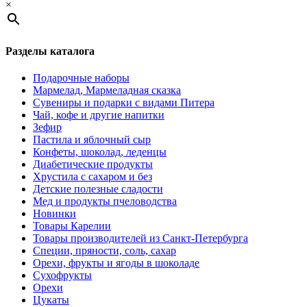
×
Разделы каталога
Подарочные наборы
Мармелад, Мармеладная сказка
Сувениры и подарки с видами Питера
Чай, кофе и другие напитки
Зефир
Пастила и яблочный сыр
Конфеты, шоколад, леденцы
Диабетические продукты
Хрустила с сахаром и без
Детские полезные сладости
Мед и продукты пчеловодства
Новинки
Товары Карелии
Товары производителей из Санкт-Петербурга
Специи, пряности, соль, сахар
Орехи, фрукты и ягоды в шоколаде
Сухофрукты
Орехи
Цукаты