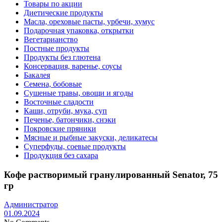
Товары по акции
Диетические продукты
Масла, ореховые пасты, урбечи, хумус
Подарочная упаковка, открытки
Вегетарианство
Постные продукты
Продукты без глютена
Консервация, варенье, соусы
Бакалея
Семена, бобовые
Сушеные травы, овощи и ягоды
Восточные сладости
Каши, отруби, мука, суп
Печенье, батончики, снэки
Покровские пряники
Мясные и рыбные закуски, деликатесы
Суперфуды, соевые продукты
Продукция без сахара
Кофе растворимый гранулированный Senator, 75
гр
Администратор
01.09.2024