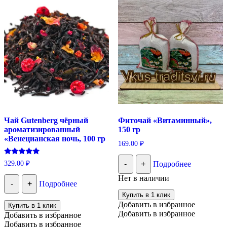
Чай Gutenberg чёрный
Фиточай «Витаминный»,
ароматизированный
150 гр
«Венецианская ночь, 100 гр
169.00
₽
Оценка
329.00
₽
-
+
Подробнее
5.00
из 5
Нет в наличии
-
+
Подробнее
Купить в 1 клик
Добавить в избранное
Купить в 1 клик
Добавить в избранное
Добавить в избранное
Добавить в избранное