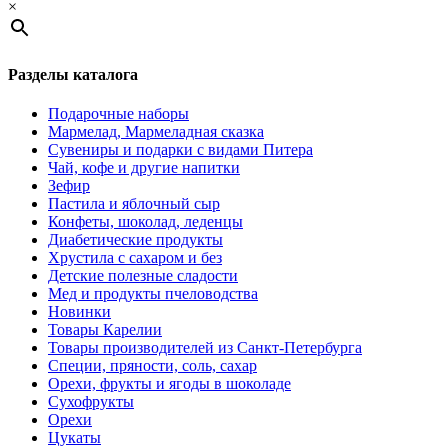
×
Разделы каталога
Подарочные наборы
Мармелад, Мармеладная сказка
Сувениры и подарки с видами Питера
Чай, кофе и другие напитки
Зефир
Пастила и яблочный сыр
Конфеты, шоколад, леденцы
Диабетические продукты
Хрустила с сахаром и без
Детские полезные сладости
Мед и продукты пчеловодства
Новинки
Товары Карелии
Товары производителей из Санкт-Петербурга
Специи, пряности, соль, сахар
Орехи, фрукты и ягоды в шоколаде
Сухофрукты
Орехи
Цукаты