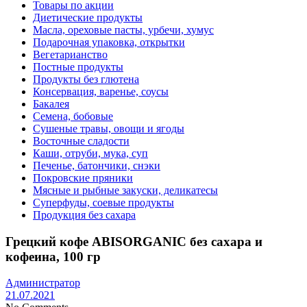
Товары по акции
Диетические продукты
Масла, ореховые пасты, урбечи, хумус
Подарочная упаковка, открытки
Вегетарианство
Постные продукты
Продукты без глютена
Консервация, варенье, соусы
Бакалея
Семена, бобовые
Сушеные травы, овощи и ягоды
Восточные сладости
Каши, отруби, мука, суп
Печенье, батончики, снэки
Покровские пряники
Мясные и рыбные закуски, деликатесы
Суперфуды, соевые продукты
Продукция без сахара
Грецкий кофе ABISORGANIC без сахара и
кофеина, 100 гр
Администратор
21.07.2021