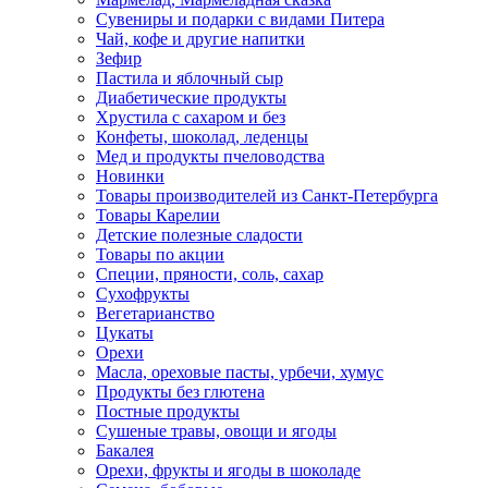
Сувениры и подарки с видами Питера
Чай, кофе и другие напитки
Зефир
Пастила и яблочный сыр
Диабетические продукты
Хрустила с сахаром и без
Конфеты, шоколад, леденцы
Мед и продукты пчеловодства
Новинки
Товары производителей из Санкт-Петербурга
Товары Карелии
Детские полезные сладости
Товары по акции
Специи, пряности, соль, сахар
Сухофрукты
Вегетарианство
Цукаты
Орехи
Масла, ореховые пасты, урбечи, хумус
Продукты без глютена
Постные продукты
Сушеные травы, овощи и ягоды
Бакалея
Орехи, фрукты и ягоды в шоколаде