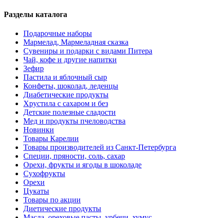
Разделы каталога
Подарочные наборы
Мармелад, Мармеладная сказка
Сувениры и подарки с видами Питера
Чай, кофе и другие напитки
Зефир
Пастила и яблочный сыр
Конфеты, шоколад, леденцы
Диабетические продукты
Хрустила с сахаром и без
Детские полезные сладости
Мед и продукты пчеловодства
Новинки
Товары Карелии
Товары производителей из Санкт-Петербурга
Специи, пряности, соль, сахар
Орехи, фрукты и ягоды в шоколаде
Сухофрукты
Орехи
Цукаты
Товары по акции
Диетические продукты
Масла, ореховые пасты, урбечи, хумус