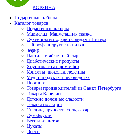
КОРЗИНА
Подарочные наборы
Каталог товаров
Подарочные наборы
Мармелад, Мармеладная сказка
Сувениры и подарки с видами Питера
Чай, кофе и другие напитки
Зефир
Пастила и яблочный сыр
Диабетические продукты
Хрустила с сахаром и без
Конфеты, шоколад, леденцы
Мед и продукты пчеловодства
Новинки
Товары производителей из Санкт-Петербурга
Товары Карелии
Детские полезные сладости
Товары по акции
Специи, пряности, соль, сахар
Сухофрукты
Вегетарианство
Цукаты
Орехи