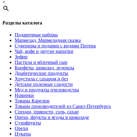
×
Разделы каталога
Подарочные наборы
Мармелад, Мармеладная сказка
Сувениры и подарки с видами Питера
Чай, кофе и другие напитки
Зефир
Пастила и яблочный сыр
Конфеты, шоколад, леденцы
Диабетические продукты
Хрустила с сахаром и без
Детские полезные сладости
Мед и продукты пчеловодства
Новинки
Товары Карелии
Товары производителей из Санкт-Петербурга
Специи, пряности, соль, сахар
Орехи, фрукты и ягоды в шоколаде
Сухофрукты
Орехи
Цукаты