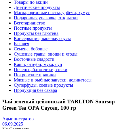
Товары по акции
Диетические продукты
Масла, ореховые пасты, урбечи, хумус
Подарочная упаковка, открытки
Вегетарианство
Постные продукты
Продукты без глютена
Консервация, варенье, соусы
Бакалея
Семена, бобовые
Сушеные травы, овощи и ягоды
Восточные сладости
Каши, отруби, мука, суп
Печенье, батончики, снэки
Покровские пряники
Мясные и рыбные закуски, деликатесы
Суперфуды, соевые продукты
Продукция без сахара
Чай зеленый цейлонский TARLTON Soursop
Green Tea OPA Саусеп, 100 гр
Администратор
06.09.2025