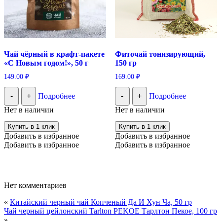
Чай чёрный в крафт-пакете
Фиточай тонизирующий,
«С Новым годом!», 50 г
150 гр
149.00
₽
169.00
₽
-
+
Подробнее
-
+
Подробнее
Нет в наличии
Нет в наличии
Купить в 1 клик
Купить в 1 клик
Добавить в избранное
Добавить в избранное
Добавить в избранное
Добавить в избранное
Нет комментариев
«
Китайский черный чай Копченый Да И Хун Ча, 50 гр
Чай черный цейлонский Tarlton PEKOE Тарлтон Пекое, 100 гр
»