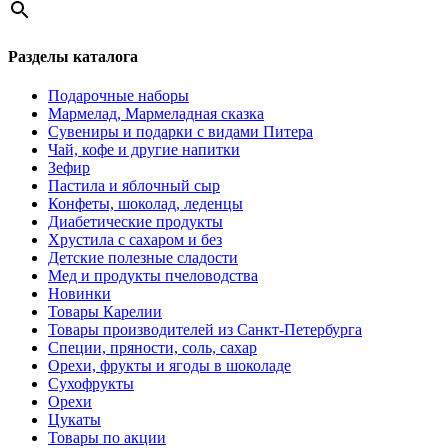
Разделы каталога
Подарочные наборы
Мармелад, Мармеладная сказка
Сувениры и подарки с видами Питера
Чай, кофе и другие напитки
Зефир
Пастила и яблочный сыр
Конфеты, шоколад, леденцы
Диабетические продукты
Хрустила с сахаром и без
Детские полезные сладости
Мед и продукты пчеловодства
Новинки
Товары Карелии
Товары производителей из Санкт-Петербурга
Специи, пряности, соль, сахар
Орехи, фрукты и ягоды в шоколаде
Сухофрукты
Орехи
Цукаты
Товары по акции