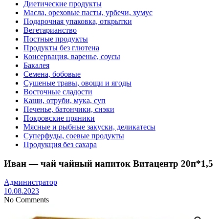
Диетические продукты
Масла, ореховые пасты, урбечи, хумус
Подарочная упаковка, открытки
Вегетарианство
Постные продукты
Продукты без глютена
Консервация, варенье, соусы
Бакалея
Семена, бобовые
Сушеные травы, овощи и ягоды
Восточные сладости
Каши, отруби, мука, суп
Печенье, батончики, снэки
Покровские пряники
Мясные и рыбные закуски, деликатесы
Суперфуды, соевые продукты
Продукция без сахара
Иван — чай чайный напиток Витацентр 20п*1,5
Администратор
10.08.2023
No Comments