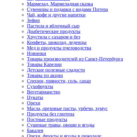
Мармелад, Мармеладная сказка
Сувениры и подарки с видами Питера
Чай, кофе и другие напитки
Зефир
Пастила и яблочный сыр
Диабетические продукты
Хрустила с сахаром и без
Конфеты, шоколад, леденцы
Мед и продукты пчеловодства
Новинки
Товары производителей из Санкт-Петербурга
Товары Карелии
Детские полезные сладости
Товары по акции
Специи, пряности, соль, сахар
Сухофрукты
Вегетарианство
Цукаты
Орехи
Масла, ореховые пасты, урбечи, хумус
Продукты без глютена
Постные продукты
Сушеные травы, овощи и ягоды
Бакалея
Орехи, фрукты и ягоды в шоколаде