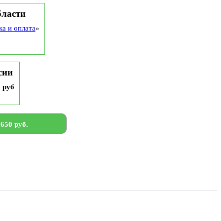
бласти
ка и оплата
»
сии
9 руб
650 руб.