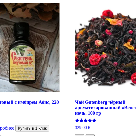
товый с имбирем Абис, 220
Чай Gutenberg чёрный
ароматизированный «Вене
ночь, 100 гр
Оценка
329.00
₽
робнее
Купить в 1 клик
5.00
из 5