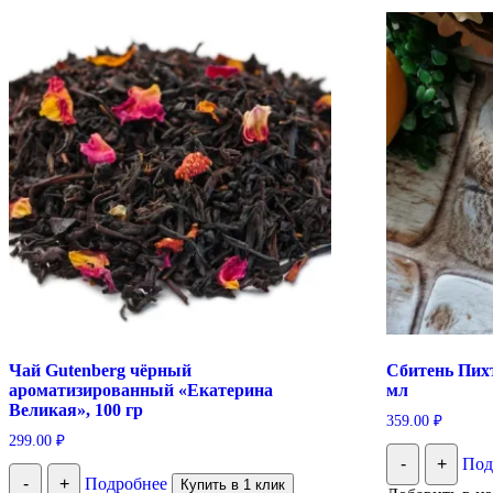
Чай Gutenberg чёрный
Сбитень Пих
ароматизированный «Екатерина
мл
Великая», 100 гр
359.00
₽
299.00
₽
-
+
Под
-
+
Подробнее
Купить в 1 клик