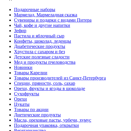
Подарочные наборы
Мармелад, Мармеладная сказка
Сувениры и подарки с видами Питера
Чай, кофе и другие напитки
Зефир
Пастила и яблочный сыр
Конфеты, шоколад, леденцы
Диабетические продукты
Хрустила с сахаром и без
Детские полезные сладости
Мед и продукты пчеловодства
Новинки
Товары Карелии
Товары производителей из Санкт-Петербурга
Специи, пряности, соль, сахар
Орехи, фрукты и ягоды в шоколаде
Сухофрукты
Орехи
Цукаты
Товары по акции
Диетические продукты
Масла, ореховые пасты, урбечи, хумус
Подарочная упаковка, открытки
Вегетарианство