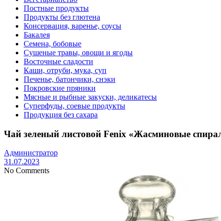
Постные продукты
Продукты без глютена
Консервация, варенье, соусы
Бакалея
Семена, бобовые
Сушеные травы, овощи и ягоды
Восточные сладости
Каши, отруби, мука, суп
Печенье, батончики, снэки
Покровские пряники
Мясные и рыбные закуски, деликатесы
Суперфуды, соевые продукты
Продукция без сахара
Чай зеленый листовой Fenix «Жасминовые спира
Администратор
31.07.2023
No Comments