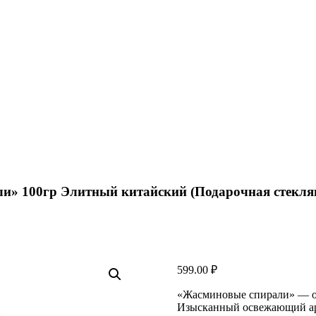
ли» 100гр Элитный китайский (Подарочная стекля
599.00
₽
«Жасминовые спирали» — од
Изысканный освежающий аро