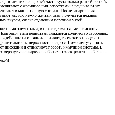
дые листики с верхней части куста только ранней весной.
 смешивают с жасминовыми лепестками, высушивают их
ручивают в миниатюрную спираль. После заваривания
и дают настою нежно-желтый цвет, получается нежный
ным вкусом, слегка отдающим перечной мятой.
олезными элементами, в них содержатся аминокислоты,
 Благодаря этим веществам снижается количество свободных
воздействие на организм, а значит, тормозятся процессы
дражительность, нервозность и стресс. Помогает улучшить
 от инфекций и стимулирует работу иммунной системы. В
 замерзнуть, а в жаркую – обеспечит электролитный баланс.
мьей!