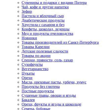
Сувениры и подарки с видами Питера
Чай, кофе и другие напитки
Зефир
Пастила и яблочный сыр
Диабетические продукты
Хрустила с сахаром и без
Конфеты, шоколад, леденцы
Мед и продукты пчеловодства
Новинки
Товары производителей из Санкт-Петербурга
Товары Карелии
Детские полезные сладости
Товары по акции
Специи, пряности, соль, сахар
Сухофрукты
Вегетарианство
Цукаты
Орехи
Масла, ореховые пасты, урбечи, хумус
Продукты без глютена
Постные продукты
Сушеные травы, овощи и ягоды
Бакалея
Орехи, фрукты и ягоды в шоколаде
Семена, бобовые