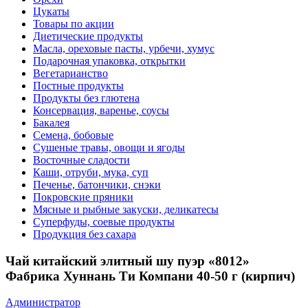
Цукаты
Товары по акции
Диетические продукты
Масла, ореховые пасты, урбечи, хумус
Подарочная упаковка, открытки
Вегетарианство
Постные продукты
Продукты без глютена
Консервация, варенье, соусы
Бакалея
Семена, бобовые
Сушеные травы, овощи и ягоды
Восточные сладости
Каши, отруби, мука, суп
Печенье, батончики, снэки
Покровские пряники
Мясные и рыбные закуски, деликатесы
Суперфуды, соевые продукты
Продукция без сахара
Чай китайский элитный шу пуэр «8012»
Фабрика Хуннань Ти Компани 40-50 г (кирпич)
Администратор