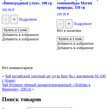
«Виноградный улун», 100 гр
топинамбура Магия
природы, 350 гр
269.00
₽
249.00
₽
-
+
Подробнее
-
+
Подробнее
Купить в 1 клик
Нет в наличии
Добавить в избранное
Добавить в избранное
Купить в 1 клик
Добавить в избранное
Добавить в избранное
Нет комментариев
«
Чай китайский элитный шу пуэр Бин Ча с жасмином 92-100
г (блин)
Чай Prospero чёрный ароматизированный «Любовь в
Венеции», 100 гр
»
Поиск товаров