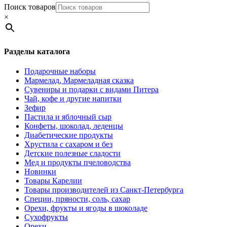
Поиск товаров
×
Разделы каталога
Подарочные наборы
Мармелад, Мармеладная сказка
Сувениры и подарки с видами Питера
Чай, кофе и другие напитки
Зефир
Пастила и яблочный сыр
Конфеты, шоколад, леденцы
Диабетические продукты
Хрустила с сахаром и без
Детские полезные сладости
Мед и продукты пчеловодства
Новинки
Товары Карелии
Товары производителей из Санкт-Петербурга
Специи, пряности, соль, сахар
Орехи, фрукты и ягоды в шоколаде
Сухофрукты
Орехи