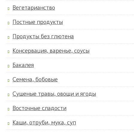
Вегетарианство
Постные продукты
Продукты без глютена
Консервация, варенье, соусы
Бакалея
Семена, бобовые
Сушеные травы, овощи и ягоды
Восточные сладости
Каши, отруби, мука, суп