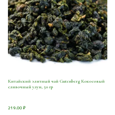
Китайский элитный чай Gutenberg Кокосовый
сливочный улун, 50 гр
219.00
₽