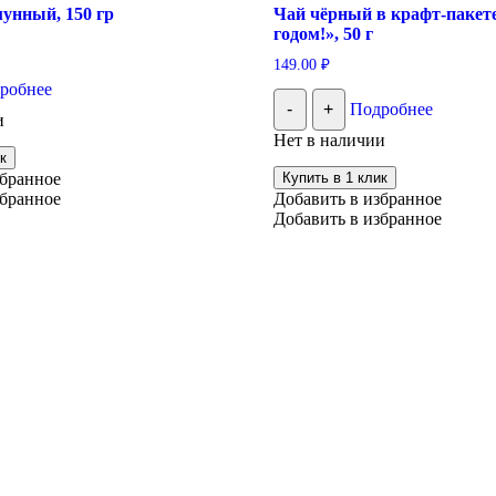
унный, 150 гр
Чай чёрный в крафт-пакет
годом!», 50 г
149.00
₽
робнее
-
+
Подробнее
и
Нет в наличии
к
збранное
Купить в 1 клик
збранное
Добавить в избранное
Добавить в избранное