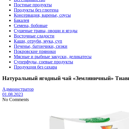
Постные продукты
Продукты без глютена
Консервация, варенье, соусы
Бакалея
Семена, бобовые
Сушеные травы, овощи и ягоды
Восточные сладости
Каши, отруби, мука, суп
Печенье, батончики, снэки
Покровские пряники
Мясные и рыбные закуски, деликатесы
Суперфуды, соевые продукты
Продукция без сахара
Натуральный ягодный чай «Земляничный» Тиавит
Администратор
01.08.2023
No Comments