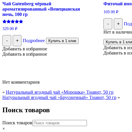
Чай Gutenberg чёрный
Фиточай имм
ароматизированный «Венецианская
169.00
₽
ночь, 100 гр
-
+
Под
Оценка
329.00
₽
5.00
Нет в наличи
из 5
-
+
Подробнее
Купить в 1 клик
Купить в 1 кли
Добавить в и
Добавить в избранное
Добавить в и
Добавить в избранное
Нет комментариев
«
Натуральный ягодный чай «Морошка» Тиавит, 50 гр
Натуральный ягодный чай «Брусничный» Тиавит, 50 гр
»
Поиск товаров
Поиск товаров
×