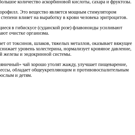
ольшое количество аскорбиновой кислоты, сахара и фруктозы.
лорофилл. Это вещество является мощным стимулятором
 степени влияет на выработку в крови человека эритроцитов.
иеся в гибискусе (суданской розе) флавоноиды усиливают
ают очистке организма.
т от токсинов, шлаков, тяжелых металлов, оказывает вяжущее
снижает уровень холестерина, нормализует кровяное давление,
й железы и эндокринной системы.
яничный» чай хорошо утолят жажду, улучшает пищеварение,
цессы, обладает общеукрепляющим и противовоспалительным
рослым и детям.