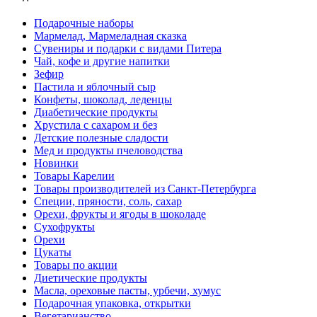
Подарочные наборы
Мармелад, Мармеладная сказка
Сувениры и подарки с видами Питера
Чай, кофе и другие напитки
Зефир
Пастила и яблочный сыр
Конфеты, шоколад, леденцы
Диабетические продукты
Хрустила с сахаром и без
Детские полезные сладости
Мед и продукты пчеловодства
Новинки
Товары Карелии
Товары производителей из Санкт-Петербурга
Специи, пряности, соль, сахар
Орехи, фрукты и ягоды в шоколаде
Сухофрукты
Орехи
Цукаты
Товары по акции
Диетические продукты
Масла, ореховые пасты, урбечи, хумус
Подарочная упаковка, открытки
Вегетарианство