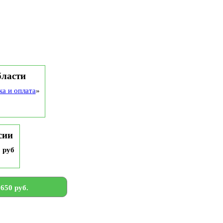
бласти
ка и оплата
»
сии
9 руб
650 руб.