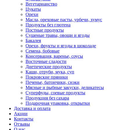
Вегетарианство
Цукаты
Орехи
Масла, ореховые пасты, урбечи, хумус
Продукты без глютена
Постные продукты
Сушеные травы, овощи и ягоды
Бакалея
Орехи, фрукты и ягоды в шоколаде
Семена, бобовые
Консервация, варенье, соусы
Восточные сладости
Диетические продукты
Каши, отруби, мука, суп
Покровские пряники
Печенье, батончики, снэки
Мясные и рыбные закуски, деликатесы
Суперфуды, соевые продукты
Продукция без сахара
Подарочная упаковка, открытки
Доставка и оплата
Акции
Контакты
Отзывы
О нас