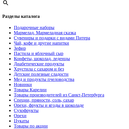
Разделы каталога
Подарочные наборы
Мармелад, Мармеладная сказка
Сувениры и подарки с видами Питера
Чай, кофе и другие напитки
Зефир
Пастила и яблочный сыр
Конфеты, шоколад, леденцы
Диабетические продукты
Хрустила с сахаром и без
Детские полезные сладости
Мед и продукты пчеловодства
Новинки
Товары Карелии
Товары производителей из Санкт-Петербурга
Специи, пряности, соль, сахар
Орехи, фрукты и ягоды в шоколаде
Сухофрукты
Орехи
Цукаты
Товары по акции