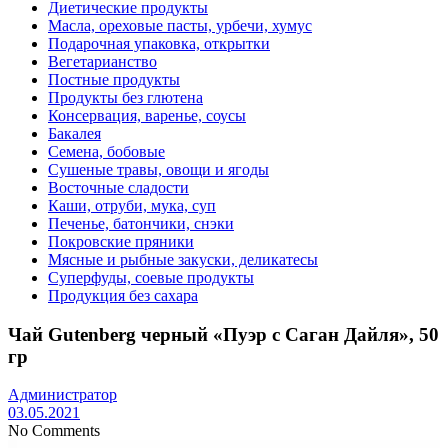
Диетические продукты
Масла, ореховые пасты, урбечи, хумус
Подарочная упаковка, открытки
Вегетарианство
Постные продукты
Продукты без глютена
Консервация, варенье, соусы
Бакалея
Семена, бобовые
Сушеные травы, овощи и ягоды
Восточные сладости
Каши, отруби, мука, суп
Печенье, батончики, снэки
Покровские пряники
Мясные и рыбные закуски, деликатесы
Суперфуды, соевые продукты
Продукция без сахара
Чай Gutenberg черный «Пуэр с Саган Дайля», 50
гр
Администратор
03.05.2021
No Comments