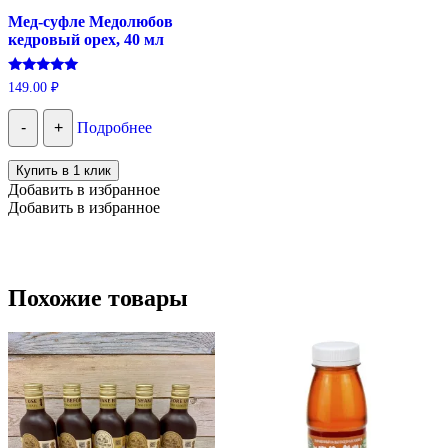
Мед-суфле Медолюбов
кедровый орех, 40 мл
Оценка
149.00
₽
5.00
из 5
-
+
Подробнее
Купить в 1 клик
Добавить в избранное
Добавить в избранное
Похожие товары