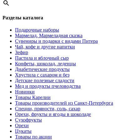
Разделы каталога
Подарочные наборы
Мармелад, Мармеладная сказка
Сувениры и подарки с видами Питера
Чай, кофе и другие напитки
Зефир
Пастила и яблочный сыр
Конфеты, шоколад, леденцы
Диабетические продукты
Хрустила с сахаром и без
Детские полезные сладости
Мед и продукты пчеловодства
Новинки
Товары Карелии
Товары производителей из Санкт-Петербурга
Специи, пряности, соль, сахар
Орехи, фрукты и ягоды в шоколаде
Сухофрукты
Орехи
Цукаты
Товары по акции