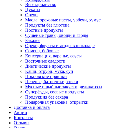
Вегетарианство
Цукаты
Орехи
Масла, ореховые пасты, урбечи, хумус
Продукты без глютена
Постные продукты
Сушеные травы, овощи и ягоды
Бакалея
Орехи, фрукты и ягоды в шоколаде
Семена, бобовые
Консервация, варенье, соусы
Восточные сладости
Диетические продукты
Каши, отруби, мука, суп
Покровские пряники
Печенье, батончики, снэки
Мясные и рыбные закуски, деликатесы
Суперфуды, соевые продукты
Продукция без сахара
Подарочная упаковка, открытки
Доставка и оплата
Акции
Контакты
Отзывы
О нас