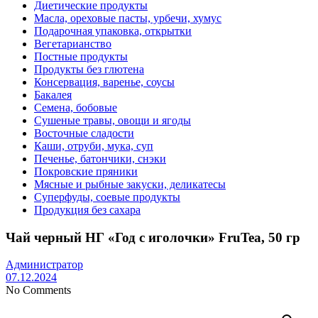
Диетические продукты
Масла, ореховые пасты, урбечи, хумус
Подарочная упаковка, открытки
Вегетарианство
Постные продукты
Продукты без глютена
Консервация, варенье, соусы
Бакалея
Семена, бобовые
Сушеные травы, овощи и ягоды
Восточные сладости
Каши, отруби, мука, суп
Печенье, батончики, снэки
Покровские пряники
Мясные и рыбные закуски, деликатесы
Суперфуды, соевые продукты
Продукция без сахара
Чай черный НГ «Год с иголочки» FruTea, 50 гр
Администратор
07.12.2024
No Comments