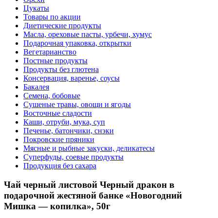
Цукаты
Товары по акции
Диетические продукты
Масла, ореховые пасты, урбечи, хумус
Подарочная упаковка, открытки
Вегетарианство
Постные продукты
Продукты без глютена
Консервация, варенье, соусы
Бакалея
Семена, бобовые
Сушеные травы, овощи и ягоды
Восточные сладости
Каши, отруби, мука, суп
Печенье, батончики, снэки
Покровские пряники
Мясные и рыбные закуски, деликатесы
Суперфуды, соевые продукты
Продукция без сахара
Чай черный листовой Черный дракон в
подарочной жестяной банке «Новогодний
Мишка — копилка», 50г