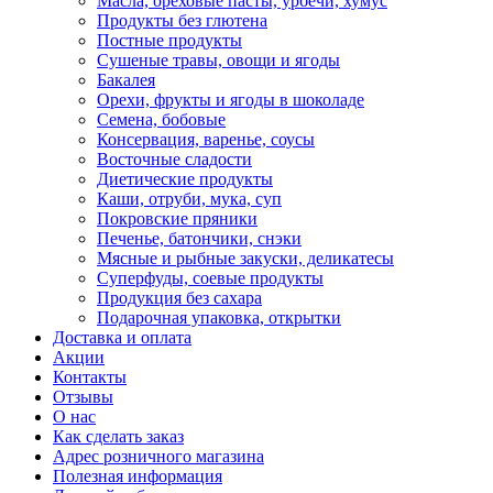
Масла, ореховые пасты, урбечи, хумус
Продукты без глютена
Постные продукты
Сушеные травы, овощи и ягоды
Бакалея
Орехи, фрукты и ягоды в шоколаде
Семена, бобовые
Консервация, варенье, соусы
Восточные сладости
Диетические продукты
Каши, отруби, мука, суп
Покровские пряники
Печенье, батончики, снэки
Мясные и рыбные закуски, деликатесы
Суперфуды, соевые продукты
Продукция без сахара
Подарочная упаковка, открытки
Доставка и оплата
Акции
Контакты
Отзывы
О нас
Как сделать заказ
Адрес розничного магазина
Полезная информация