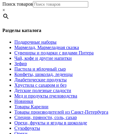
Поиск товаров
×
Разделы каталога
Подарочные наборы
Мармелад, Мармеладная сказка
Сувениры и подарки с видами Питера
Чай, кофе и другие напитки
Зефир
Пастила и яблочный сыр
Конфеты, шоколад, леденцы
Диабетические продукты
Хрустила с сахаром и без
Детские полезные сладости
Мед и продукты пчеловодства
Новинки
Товары Карелии
Товары производителей из Санкт-Петербурга
Специи, пряности, соль, сахар
Орехи, фрукты и ягоды в шоколаде
Сухофрукты
Орехи