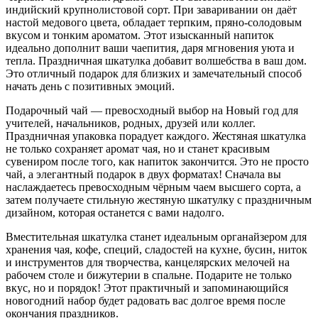
индийский крупнолистовой сорт. При заваривании он даёт
настой медового цвета, обладает терпким, пряно-солодовым
вкусом и тонким ароматом. Этот изысканный напиток
идеально дополнит ваши чаепития, даря мгновения уюта и
тепла. Праздничная шкатулка добавит волшебства в ваш дом.
Это отличный подарок для близких и замечательный способ
начать день с позитивных эмоций.
Подарочный чай — превосходный выбор на Новый год для
учителей, начальников, родных, друзей или коллег.
Праздничная упаковка порадует каждого. Жестяная шкатулка
не только сохраняет аромат чая, но и станет красивым
сувениром после того, как напиток закончится. Это не просто
чай, а элегантный подарок в двух форматах! Сначала вы
наслаждаетесь превосходным чёрным чаем высшего сорта, а
затем получаете стильную жестяную шкатулку с праздничным
дизайном, которая останется с вами надолго.
Вместительная шкатулка станет идеальным органайзером для
хранения чая, кофе, специй, сладостей на кухне, бусин, ниток
и инструментов для творчества, канцелярских мелочей на
рабочем столе и бижутерии в спальне. Подарите не только
вкус, но и порядок! Этот практичный и запоминающийся
новогодний набор будет радовать вас долгое время после
окончания праздников.