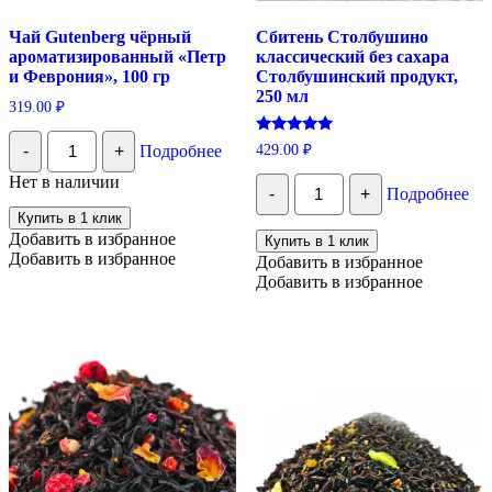
Чай Gutenberg чёрный
Сбитень Столбушино
ароматизированный «Петр
классический без сахара
и Феврония», 100 гр
Столбушинский продукт,
250 мл
319.00
₽
Количество
Оценка
429.00
₽
-
+
Подробнее
Чай
5.00
Gutenberg
из 5
Количество
Нет в наличии
чёрный
-
+
Подробнее
Сбитень
ароматизированный
Столбушино
Купить в 1 клик
"Петр
классический
Добавить в избранное
Купить в 1 клик
и
без
Добавить в избранное
Феврония",
Добавить в избранное
сахара
100
Добавить в избранное
Столбушинский
гр
продукт,
250
мл