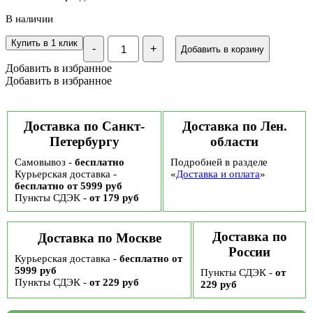
В наличии
Количество
Купить в 1 клик
-
+
Добавить в корзину
Чай
черный
Добавить в избранное
листовой
Добавить в избранное
Черный
дракон
в
подарочной
Доставка по Санкт-
Доставка по Лен.
жестяной
Петербургу
области
банке
«Новогодний
Самовывоз -
бесплатно
Подробней в разделе
Мишка
Курьерская доставка -
-
«
Доставка и оплата
»
копилка»,
бесплатно от 5999 руб
50г
Пункты СДЭК -
от 179 руб
Доставка по
Доставка по Москве
России
Курьерская доставка -
бесплатно от
5999 руб
Пункты СДЭК -
от
Пункты СДЭК -
от 229 руб
229 руб