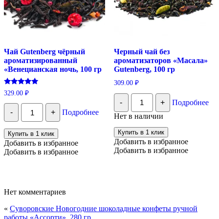
Чай Gutenberg чёрный
Черный чай без
ароматизированный
ароматизаторов «Масала»
«Венецианская ночь, 100 гр
Gutenberg, 100 гр
309.00
₽
Оценка
329.00
₽
Количество
5.00
-
+
Подробнее
из 5
Черный
Количество
чай
-
+
Подробнее
Чай
Нет в наличии
без
Gutenberg
ароматизаторов
чёрный
Купить в 1 клик
Купить в 1 клик
"Масала"
ароматизированный
Добавить в избранное
Добавить в избранное
Gutenberg,
"Венецианская
Добавить в избранное
100
Добавить в избранное
ночь,
гр
100
гр
Нет комментариев
«
Суворовские Новогодние шоколадные конфеты ручной
работы «Ассорти», 280 гр