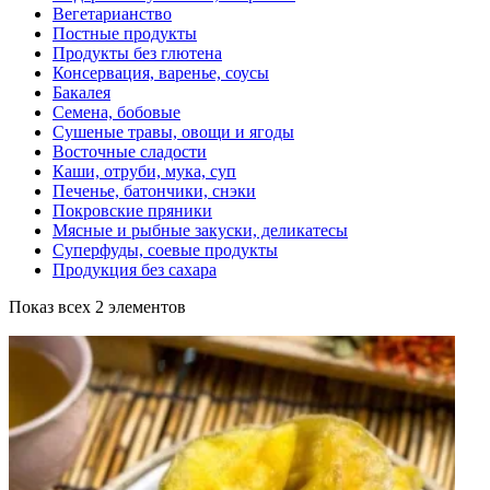
Вегетарианство
Постные продукты
Продукты без глютена
Консервация, варенье, соусы
Бакалея
Семена, бобовые
Сушеные травы, овощи и ягоды
Восточные сладости
Каши, отруби, мука, суп
Печенье, батончики, снэки
Покровские пряники
Мясные и рыбные закуски, деликатесы
Суперфуды, соевые продукты
Продукция без сахара
Показ всех 2 элементов