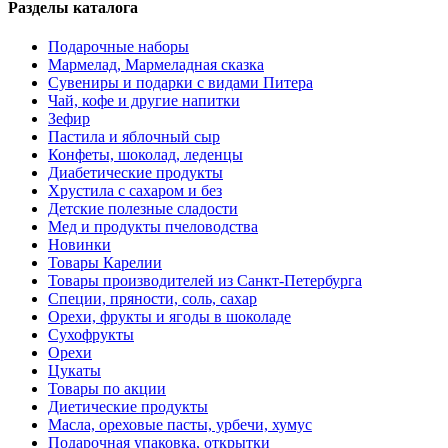
Разделы каталога
Подарочные наборы
Мармелад, Мармеладная сказка
Сувениры и подарки с видами Питера
Чай, кофе и другие напитки
Зефир
Пастила и яблочный сыр
Конфеты, шоколад, леденцы
Диабетические продукты
Хрустила с сахаром и без
Детские полезные сладости
Мед и продукты пчеловодства
Новинки
Товары Карелии
Товары производителей из Санкт-Петербурга
Специи, пряности, соль, сахар
Орехи, фрукты и ягоды в шоколаде
Сухофрукты
Орехи
Цукаты
Товары по акции
Диетические продукты
Масла, ореховые пасты, урбечи, хумус
Подарочная упаковка, открытки