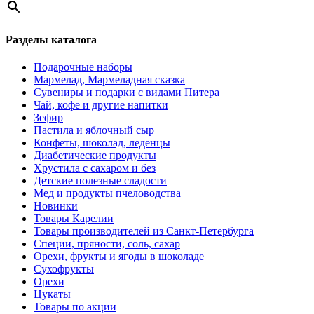
Разделы каталога
Подарочные наборы
Мармелад, Мармеладная сказка
Сувениры и подарки с видами Питера
Чай, кофе и другие напитки
Зефир
Пастила и яблочный сыр
Конфеты, шоколад, леденцы
Диабетические продукты
Хрустила с сахаром и без
Детские полезные сладости
Мед и продукты пчеловодства
Новинки
Товары Карелии
Товары производителей из Санкт-Петербурга
Специи, пряности, соль, сахар
Орехи, фрукты и ягоды в шоколаде
Сухофрукты
Орехи
Цукаты
Товары по акции