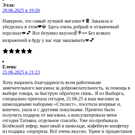
Элла
:
28.06.2025 в 19:20
Наверное, это самый лучший магазин☀🍫 Заказала и
убедилась в этом❤💎 Здесь очень добрый и отзывчивый
персонал💋💕 Все безумно вкусно✌🍭🍬 Без всяких
возражений я буду у вас еще заказывать💋💕
Елена
:
21.06.2025 в 21:23
Хочу выразить благодарность всем работникам
замечательного магазина за доброжелательность, за помощь в
выборе товара, за быструю обратную связь.. Я из Выборга,
специально приехала сегодня, 21.06.25 в ваш магазин за
шоколадными наборами «Стилист», посетила впервые и,
конечно, ушла и с другими покупками. Приятно было
получить подарок от магазина, а консультировала меня
сегодня Татьяна, отдельное спасибо. Уже по-пробывала
Белёвский зефир, манговый в шоколаде, кофейную конфетку
из подарка -сюрприза. Всё очень вкусно. Удачи и процветания