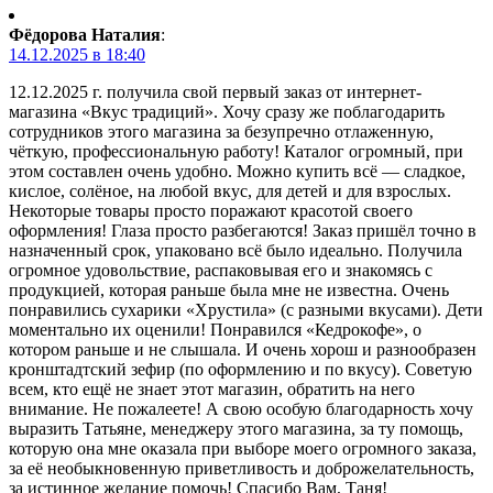
Фёдорова Наталия
:
14.12.2025 в 18:40
12.12.2025 г. получила свой первый заказ от интернет-
магазина «Вкус традиций». Хочу сразу же поблагодарить
сотрудников этого магазина за безупречно отлаженную,
чёткую, профессиональную работу! Каталог огромный, при
этом составлен очень удобно. Можно купить всё — сладкое,
кислое, солёное, на любой вкус, для детей и для взрослых.
Некоторые товары просто поражают красотой своего
оформления! Глаза просто разбегаются! Заказ пришёл точно в
назначенный срок, упаковано всё было идеально. Получила
огромное удовольствие, распаковывая его и знакомясь с
продукцией, которая раньше была мне не известна. Очень
понравились сухарики «Хрустила» (с разными вкусами). Дети
моментально их оценили! Понравился «Кедрокофе», о
котором раньше и не слышала. И очень хорош и разнообразен
кронштадтский зефир (по оформлению и по вкусу). Советую
всем, кто ещё не знает этот магазин, обратить на него
внимание. Не пожалеете! А свою особую благодарность хочу
выразить Татьяне, менеджеру этого магазина, за ту помощь,
которую она мне оказала при выборе моего огромного заказа,
за её необыкновенную приветливость и доброжелательность,
за истинное желание помочь! Спасибо Вам, Таня!