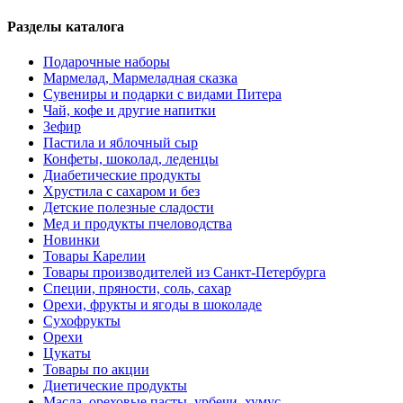
Разделы каталога
Подарочные наборы
Мармелад, Мармеладная сказка
Сувениры и подарки с видами Питера
Чай, кофе и другие напитки
Зефир
Пастила и яблочный сыр
Конфеты, шоколад, леденцы
Диабетические продукты
Хрустила с сахаром и без
Детские полезные сладости
Мед и продукты пчеловодства
Новинки
Товары Карелии
Товары производителей из Санкт-Петербурга
Специи, пряности, соль, сахар
Орехи, фрукты и ягоды в шоколаде
Сухофрукты
Орехи
Цукаты
Товары по акции
Диетические продукты
Масла, ореховые пасты, урбечи, хумус