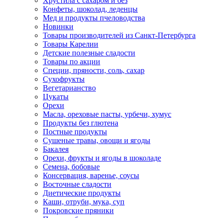
Хрустила с сахаром и без
Конфеты, шоколад, леденцы
Мед и продукты пчеловодства
Новинки
Товары производителей из Санкт-Петербурга
Товары Карелии
Детские полезные сладости
Товары по акции
Специи, пряности, соль, сахар
Сухофрукты
Вегетарианство
Цукаты
Орехи
Масла, ореховые пасты, урбечи, хумус
Продукты без глютена
Постные продукты
Сушеные травы, овощи и ягоды
Бакалея
Орехи, фрукты и ягоды в шоколаде
Семена, бобовые
Консервация, варенье, соусы
Восточные сладости
Диетические продукты
Каши, отруби, мука, суп
Покровские пряники