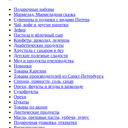
Подарочные наборы
Мармелад, Мармеладная сказка
Сувениры и подарки с видами Питера
Чай, кофе и другие напитки
Зефир
Пастила и яблочный сыр
Конфеты, шоколад, леденцы
Диабетические продукты
Хрустила с сахаром и без
Детские полезные сладости
Мед и продукты пчеловодства
Новинки
Товары Карелии
Товары производителей из Санкт-Петербурга
Специи, пряности, соль, сахар
Орехи, фрукты и ягоды в шоколаде
Сухофрукты
Орехи
Цукаты
Товары по акции
Диетические продукты
Масла, ореховые пасты, урбечи, хумус
Подарочная упаковка, открытки
Вегетарианство