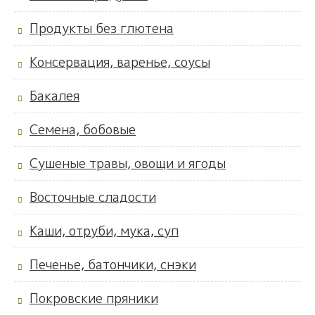
Продукты без глютена
Консервация, варенье, соусы
Бакалея
Семена, бобовые
Сушеные травы, овощи и ягоды
Восточные сладости
Каши, отруби, мука, суп
Печенье, батончики, снэки
Покровские пряники