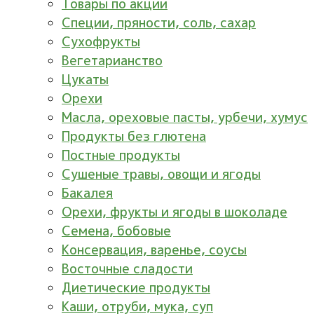
Товары по акции
Специи, пряности, соль, сахар
Сухофрукты
Вегетарианство
Цукаты
Орехи
Масла, ореховые пасты, урбечи, хумус
Продукты без глютена
Постные продукты
Сушеные травы, овощи и ягоды
Бакалея
Орехи, фрукты и ягоды в шоколаде
Семена, бобовые
Консервация, варенье, соусы
Восточные сладости
Диетические продукты
Каши, отруби, мука, суп