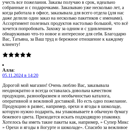
учесть все пожелания. Заказы получаю в срок, идеально
собранные и с подарочками. Заказываю уже несколько лет, а
когда работала в офисе, заказывала для всего отдела (для нас
даже делили один заказ на несколько пакетиков с именами).
Ассортимент полезных продуктов настолько большой, что всё
хочется попробовать. Захожу за одним и с удивлением
обнаруживаю что-то новое и интересное для себя. Благодарю
Вас, Татьяна, за Ваш труд и бережное отношение к каждому
клиенту!
Алла
:
05.11.2024 в 14:20
Дорогой мой магазин! Очень люблю Вас, заказывала
неоднократно и всегда оставалась довольна качеством
продукции, разнообразием и необычностью каталога,
оперативной и вежливой доставкой. Но есть одно пожелание.
Продукцию в развес, например, орехи и ягоды в шоколаде,
которую нужно подарить, вы упаковываете в обычную бумагу
бежевого цвета. Приходится искать подходящую упаковку.
Хотелось бы иметь такие пакеты как, например, » Супер Микс
» Орехи и ягоды в йогурте и шоколаде». Спасибо за вежливое