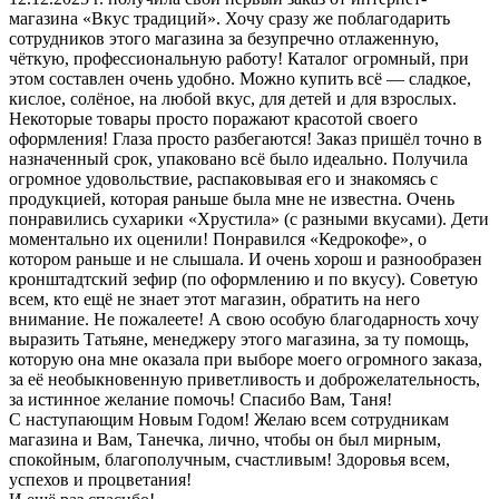
магазина «Вкус традиций». Хочу сразу же поблагодарить
сотрудников этого магазина за безупречно отлаженную,
чёткую, профессиональную работу! Каталог огромный, при
этом составлен очень удобно. Можно купить всё — сладкое,
кислое, солёное, на любой вкус, для детей и для взрослых.
Некоторые товары просто поражают красотой своего
оформления! Глаза просто разбегаются! Заказ пришёл точно в
назначенный срок, упаковано всё было идеально. Получила
огромное удовольствие, распаковывая его и знакомясь с
продукцией, которая раньше была мне не известна. Очень
понравились сухарики «Хрустила» (с разными вкусами). Дети
моментально их оценили! Понравился «Кедрокофе», о
котором раньше и не слышала. И очень хорош и разнообразен
кронштадтский зефир (по оформлению и по вкусу). Советую
всем, кто ещё не знает этот магазин, обратить на него
внимание. Не пожалеете! А свою особую благодарность хочу
выразить Татьяне, менеджеру этого магазина, за ту помощь,
которую она мне оказала при выборе моего огромного заказа,
за её необыкновенную приветливость и доброжелательность,
за истинное желание помочь! Спасибо Вам, Таня!
С наступающим Новым Годом! Желаю всем сотрудникам
магазина и Вам, Танечка, лично, чтобы он был мирным,
спокойным, благополучным, счастливым! Здоровья всем,
успехов и процветания!