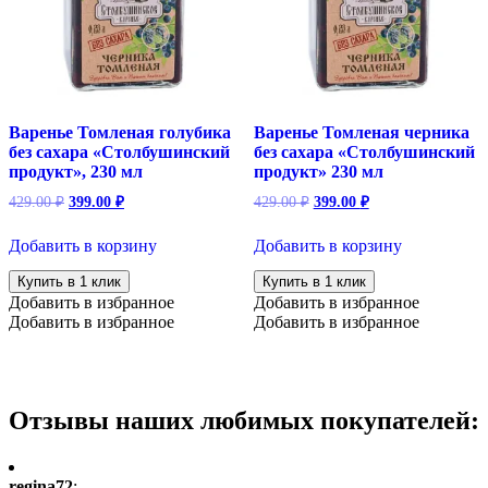
Варенье Томленая голубика
Варенье Томленая черника
без сахара «Столбушинский
без сахара «Столбушинский
продукт», 230 мл
продукт» 230 мл
Первоначальная
Текущая
Первоначальная
Текущая
429.00
₽
399.00
₽
429.00
₽
399.00
₽
цена
цена:
цена
цена:
составляла
составляла
399.00 ₽.
399.00 ₽.
Добавить в корзину
Добавить в корзину
429.00 ₽.
429.00 ₽.
Купить в 1 клик
Купить в 1 клик
Добавить в избранное
Добавить в избранное
Добавить в избранное
Добавить в избранное
Отзывы наших любимых покупателей:
regina72
: