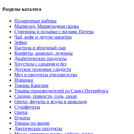
Разделы каталога
Подарочные наборы
Мармелад, Мармеладная сказка
Сувениры и подарки с видами Питера
Чай, кофе и другие напитки
Зефир
Пастила и яблочный сыр
Конфеты, шоколад, леденцы
Диабетические продукты
Хрустила с сахаром и без
Детские полезные сладости
Мед и продукты пчеловодства
Новинки
Товары Карелии
Товары производителей из Санкт-Петербурга
Специи, пряности, соль, сахар
Орехи, фрукты и ягоды в шоколаде
Сухофрукты
Орехи
Цукаты
Товары по акции
Диетические продукты
Масла, ореховые пасты, урбечи, хумус