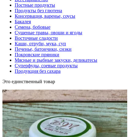
Постные продукты
Продукты без глютена
Консервация, варенье, соусы
Бакалея
Семена, бобовые
Сушеные травы, овощи и ягоды
Восточные сладости
Каши, отруби, мука, суп
Печенье, батончики, снэки
Покровские пряники
Мясные и рыбные закуски, деликатесы
Суперфуды, соевые продукты
Продукция без сахара
Это единственный товар