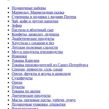
Подарочные наборы
Мармелад, Мармеладная сказка
Сувениры и подарки с видами Питера
Чай, кофе и другие напитки
Зефир
Пастила и яблочный сыр
Конфеты, шоколад, леденцы
Диабетические продукты
Хрустила с сахаром и без
Детские полезные сладости
Мед и продукты пчеловодства
Новинки
Товары Карелии
Товары производителей из Санкт-Петербурга
Специи, пряности, соль, сахар
Орехи, фрукты и ягоды в шоколаде
Сухофрукты
Орехи
Цукаты
Товары по акции
Диетические продукты
Масла, ореховые пасты, урбечи, хумус
Подарочная упаковка, открытки
Вегетарианство