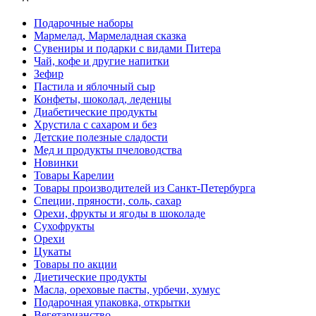
Подарочные наборы
Мармелад, Мармеладная сказка
Сувениры и подарки с видами Питера
Чай, кофе и другие напитки
Зефир
Пастила и яблочный сыр
Конфеты, шоколад, леденцы
Диабетические продукты
Хрустила с сахаром и без
Детские полезные сладости
Мед и продукты пчеловодства
Новинки
Товары Карелии
Товары производителей из Санкт-Петербурга
Специи, пряности, соль, сахар
Орехи, фрукты и ягоды в шоколаде
Сухофрукты
Орехи
Цукаты
Товары по акции
Диетические продукты
Масла, ореховые пасты, урбечи, хумус
Подарочная упаковка, открытки
Вегетарианство