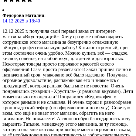
Фёдорова Наталия
:
14.12.2025 в 18:40
12.12.2025 г. получила свой первый заказ от интернет-
магазина «Вкус традиций». Хочу сразу же поблагодарить
сотрудников этого магазина за безупречно отлаженную,
чёткую, профессиональную работу! Каталог огромный, при
этом составлен очень удобно. Можно купить всё — сладкое,
кислое, солёное, на любой вкус, для детей и для взрослых.
Некоторые товары просто поражают красотой своего
оформления! Глаза просто разбегаются! Заказ пришёл точно в
назначенный срок, упаковано всё было идеально. Получила
огромное удовольствие, распаковывая его и знакомясь с
продукцией, которая раньше была мне не известна. Очень
понравились сухарики «Хрустила» (с разными вкусами). Дети
моментально их оценили! Понравился «Кедрокофе», о
котором раньше и не слышала. И очень хорош и разнообразен
кронштадтский зефир (по оформлению и по вкусу). Советую
всем, кто ещё не знает этот магазин, обратить на него
внимание. Не пожалеете! А свою особую благодарность хочу
выразить Татьяне, менеджеру этого магазина, за ту помощь,
которую она мне оказала при выборе моего огромного заказа,
за её необыкновенную приветливость и доброжелательность,