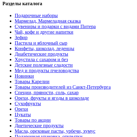
Разделы каталога
Подарочные наборы
Мармелад, Мармеладная сказка
Сувениры и подарки с видами Питера
Чай, кофе и другие напитки
Зефир
Пастила и яблочный сыр
Конфеты, шоколад, леденцы
Диабетические продукты
Хрустила с сахаром и без
Детские полезные сладости
Мед и продукты пчеловодства
Новинки
Товары Карелии
Товары производителей из Санкт-Петербурга
Специи, пряности, соль, сахар
Орехи, фрукты и ягоды в шоколаде
Сухофрукты
Орехи
Цукаты
Товары по акции
Диетические продукты
Масла, ореховые пасты, урбечи, хумус
Подарочная упаковка, открытки