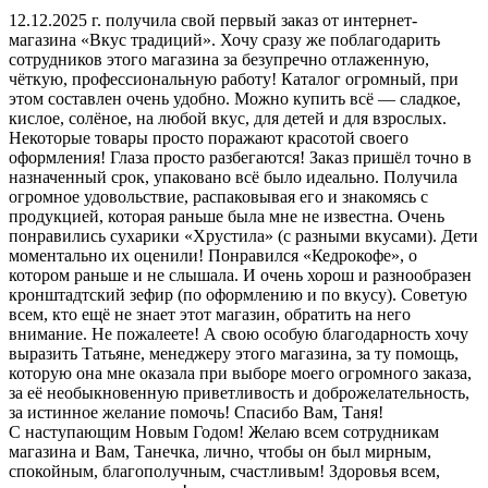
12.12.2025 г. получила свой первый заказ от интернет-
магазина «Вкус традиций». Хочу сразу же поблагодарить
сотрудников этого магазина за безупречно отлаженную,
чёткую, профессиональную работу! Каталог огромный, при
этом составлен очень удобно. Можно купить всё — сладкое,
кислое, солёное, на любой вкус, для детей и для взрослых.
Некоторые товары просто поражают красотой своего
оформления! Глаза просто разбегаются! Заказ пришёл точно в
назначенный срок, упаковано всё было идеально. Получила
огромное удовольствие, распаковывая его и знакомясь с
продукцией, которая раньше была мне не известна. Очень
понравились сухарики «Хрустила» (с разными вкусами). Дети
моментально их оценили! Понравился «Кедрокофе», о
котором раньше и не слышала. И очень хорош и разнообразен
кронштадтский зефир (по оформлению и по вкусу). Советую
всем, кто ещё не знает этот магазин, обратить на него
внимание. Не пожалеете! А свою особую благодарность хочу
выразить Татьяне, менеджеру этого магазина, за ту помощь,
которую она мне оказала при выборе моего огромного заказа,
за её необыкновенную приветливость и доброжелательность,
за истинное желание помочь! Спасибо Вам, Таня!
С наступающим Новым Годом! Желаю всем сотрудникам
магазина и Вам, Танечка, лично, чтобы он был мирным,
спокойным, благополучным, счастливым! Здоровья всем,