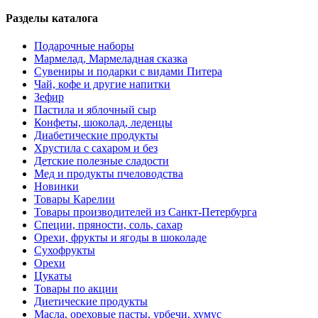
Разделы каталога
Подарочные наборы
Мармелад, Мармеладная сказка
Сувениры и подарки с видами Питера
Чай, кофе и другие напитки
Зефир
Пастила и яблочный сыр
Конфеты, шоколад, леденцы
Диабетические продукты
Хрустила с сахаром и без
Детские полезные сладости
Мед и продукты пчеловодства
Новинки
Товары Карелии
Товары производителей из Санкт-Петербурга
Специи, пряности, соль, сахар
Орехи, фрукты и ягоды в шоколаде
Сухофрукты
Орехи
Цукаты
Товары по акции
Диетические продукты
Масла, ореховые пасты, урбечи, хумус