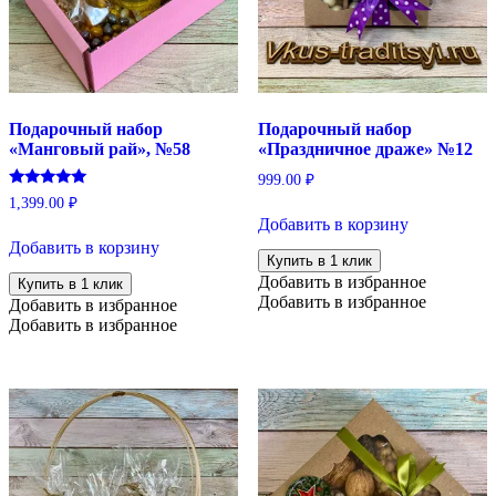
Подарочный набор
Подарочный набор
«Манговый рай», №58
«Праздничное драже» №12
999.00
₽
Оценка
1,399.00
₽
5.00
Добавить в корзину
из 5
Добавить в корзину
Купить в 1 клик
Добавить в избранное
Купить в 1 клик
Добавить в избранное
Добавить в избранное
Добавить в избранное