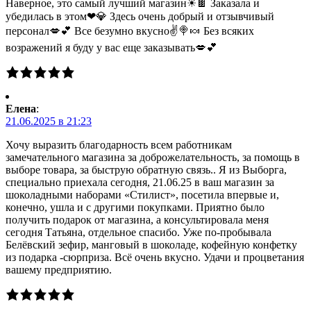
Наверное, это самый лучший магазин☀🍫 Заказала и
убедилась в этом❤💎 Здесь очень добрый и отзывчивый
персонал💋💕 Все безумно вкусно✌🍭🍬 Без всяких
возражений я буду у вас еще заказывать💋💕
Елена
:
21.06.2025 в 21:23
Хочу выразить благодарность всем работникам
замечательного магазина за доброжелательность, за помощь в
выборе товара, за быструю обратную связь.. Я из Выборга,
специально приехала сегодня, 21.06.25 в ваш магазин за
шоколадными наборами «Стилист», посетила впервые и,
конечно, ушла и с другими покупками. Приятно было
получить подарок от магазина, а консультировала меня
сегодня Татьяна, отдельное спасибо. Уже по-пробывала
Белёвский зефир, манговый в шоколаде, кофейную конфетку
из подарка -сюрприза. Всё очень вкусно. Удачи и процветания
вашему предприятию.