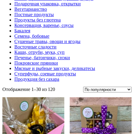
Подарочная упаковка, открытки
Вегетарианство
Постные продукты
Продукты без глютена
Консервация, варенье, соусы
Бакалея
Семена, бобовые
Сушеные травы, овощи и ягоды
Восточные сладости
Каши, отруби, мука, суп
Печенье, батончики, снэки
Покровские пряники
Мясные и рыбные закуски, деликатесы
Суперфуды, соевые продукты
Продукция без сахара
Отображение 1–30 из 120