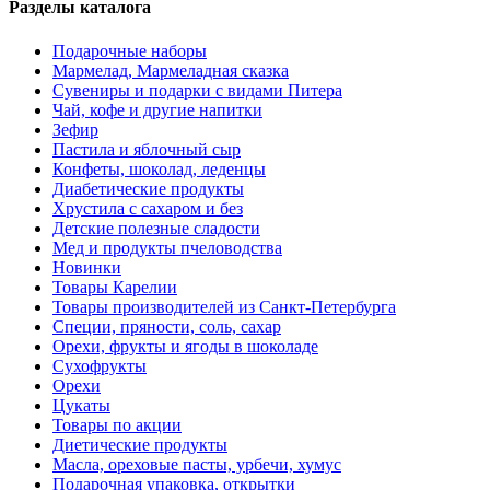
Разделы каталога
Подарочные наборы
Мармелад, Мармеладная сказка
Сувениры и подарки с видами Питера
Чай, кофе и другие напитки
Зефир
Пастила и яблочный сыр
Конфеты, шоколад, леденцы
Диабетические продукты
Хрустила с сахаром и без
Детские полезные сладости
Мед и продукты пчеловодства
Новинки
Товары Карелии
Товары производителей из Санкт-Петербурга
Специи, пряности, соль, сахар
Орехи, фрукты и ягоды в шоколаде
Сухофрукты
Орехи
Цукаты
Товары по акции
Диетические продукты
Масла, ореховые пасты, урбечи, хумус
Подарочная упаковка, открытки