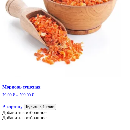
Морковь сушеная
79.00
₽
–
599.00
₽
Этот
В корзину
товар
Купить в 1 клик
имеет
Добавить в избранное
несколько
Добавить в избранное
вариаций.
Опции