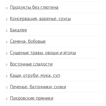
Продукты без глютена
Консервация, варенье, соусы
Бакалея
Семена, бобовые
Сушеные травы, овощи и ягоды
Восточные сладости
Каши, отруби, мука, суп
Печенье, батончики, снэки
Покровские пряники