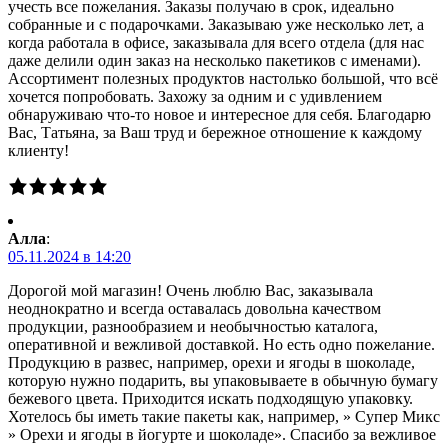
учесть все пожелания. Заказы получаю в срок, идеально
собранные и с подарочками. Заказываю уже несколько лет, а
когда работала в офисе, заказывала для всего отдела (для нас
даже делили один заказ на несколько пакетиков с именами).
Ассортимент полезных продуктов настолько большой, что всё
хочется попробовать. Захожу за одним и с удивлением
обнаруживаю что-то новое и интересное для себя. Благодарю
Вас, Татьяна, за Ваш труд и бережное отношение к каждому
клиенту!
Алла
:
05.11.2024 в 14:20
Дорогой мой магазин! Очень люблю Вас, заказывала
неоднократно и всегда оставалась довольна качеством
продукции, разнообразием и необычностью каталога,
оперативной и вежливой доставкой. Но есть одно пожелание.
Продукцию в развес, например, орехи и ягоды в шоколаде,
которую нужно подарить, вы упаковываете в обычную бумагу
бежевого цвета. Приходится искать подходящую упаковку.
Хотелось бы иметь такие пакеты как, например, » Супер Микс
» Орехи и ягоды в йогурте и шоколаде». Спасибо за вежливое