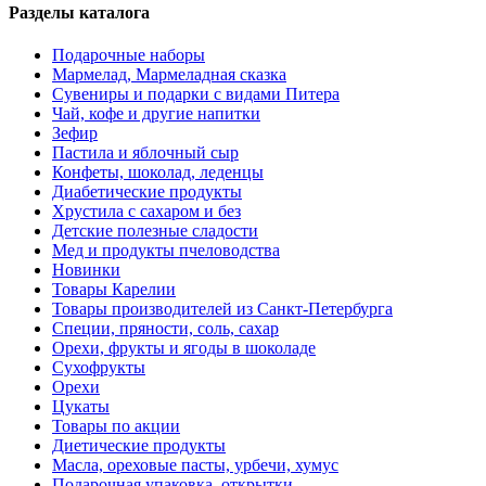
Разделы каталога
Подарочные наборы
Мармелад, Мармеладная сказка
Сувениры и подарки с видами Питера
Чай, кофе и другие напитки
Зефир
Пастила и яблочный сыр
Конфеты, шоколад, леденцы
Диабетические продукты
Хрустила с сахаром и без
Детские полезные сладости
Мед и продукты пчеловодства
Новинки
Товары Карелии
Товары производителей из Санкт-Петербурга
Специи, пряности, соль, сахар
Орехи, фрукты и ягоды в шоколаде
Сухофрукты
Орехи
Цукаты
Товары по акции
Диетические продукты
Масла, ореховые пасты, урбечи, хумус
Подарочная упаковка, открытки