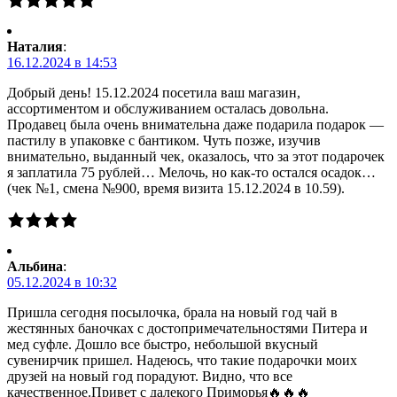
Наталия
:
16.12.2024 в 14:53
Добрый день! 15.12.2024 посетила ваш магазин,
ассортиментом и обслуживанием осталась довольна.
Продавец была очень внимательна даже подарила подарок —
пастилу в упаковке с бантиком. Чуть позже, изучив
внимательно, выданный чек, оказалось, что за этот подарочек
я заплатила 75 рублей… Мелочь, но как-то остался осадок…
(чек №1, смена №900, время визита 15.12.2024 в 10.59).
Альбина
:
05.12.2024 в 10:32
Пришла сегодня посылочка, брала на новый год чай в
жестянных баночках с достопримечательностями Питера и
мед суфле. Дошло все быстро, небольшой вкусный
сувенирчик пришел. Надеюсь, что такие подарочки моих
друзей на новый год порадуют. Видно, что все
качественное.Привет с далекого Приморья🔥🔥🔥