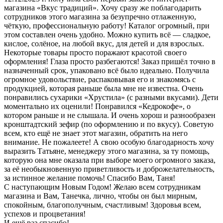
магазина «Вкус традиций». Хочу сразу же поблагодарить
сотрудников этого магазина за безупречно отлаженную,
чёткую, профессиональную работу! Каталог огромный, при
этом составлен очень удобно. Можно купить всё — сладкое,
кислое, солёное, на любой вкус, для детей и для взрослых.
Некоторые товары просто поражают красотой своего
оформления! Глаза просто разбегаются! Заказ пришёл точно в
назначенный срок, упаковано всё было идеально. Получила
огромное удовольствие, распаковывая его и знакомясь с
продукцией, которая раньше была мне не известна. Очень
понравились сухарики «Хрустила» (с разными вкусами). Дети
моментально их оценили! Понравился «Кедрокофе», о
котором раньше и не слышала. И очень хорош и разнообразен
кронштадтский зефир (по оформлению и по вкусу). Советую
всем, кто ещё не знает этот магазин, обратить на него
внимание. Не пожалеете! А свою особую благодарность хочу
выразить Татьяне, менеджеру этого магазина, за ту помощь,
которую она мне оказала при выборе моего огромного заказа,
за её необыкновенную приветливость и доброжелательность,
за истинное желание помочь! Спасибо Вам, Таня!
С наступающим Новым Годом! Желаю всем сотрудникам
магазина и Вам, Танечка, лично, чтобы он был мирным,
спокойным, благополучным, счастливым! Здоровья всем,
успехов и процветания!
И ещё раз спасибо!