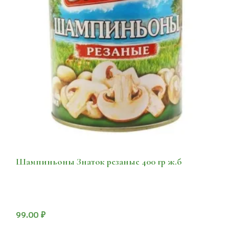
Шампиньоны Знаток резаные 400 гр ж.б
99.00
₽