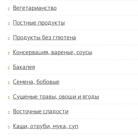
Вегетарианство
Постные продукты
Продукты без глютена
Консервация, варенье, соусы
Бакалея
Семена, бобовые
Сушеные травы, овощи и ягоды
Восточные сладости
Каши, отруби, мука, суп