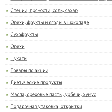
Специи, пряности, соль, сахар
Орехи, фрукты и ягоды в шоколаде
Сухофрукты
Орехи
Цукаты
Товары по акции
Диетические продукты
Масла, ореховые пасты, урбечи, хумус
Подарочная упаковка, открытки