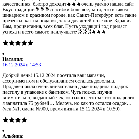
качественная, быстро доходит🔥🔥🔥очень удачно нашла сайт
Вкус традиций💐💐💐спасибки большое, за то, что в таком
шикарном и красивом городе, как Санкт-Петербург, есть такие
презенты, как на подарок, так и для детей полезное. Здравия
Вам, процветания, всех благ. Пусть уходящий год придаст
успеха и всего самого наилучшего💥💥💥🔥🔥🔥
Наталия
:
16.12.2024 в 14:53
Добрый день! 15.12.2024 посетила ваш магазин,
ассортиментом и обслуживанием осталась довольна.
Продавец была очень внимательна даже подарила подарок —
пастилу в упаковке с бантиком. Чуть позже, изучив
внимательно, выданный чек, оказалось, что за этот подарочек
я заплатила 75 рублей… Мелочь, но как-то остался осадок…
(чек №1, смена №900, время визита 15.12.2024 в 10.59).
Альбина
: