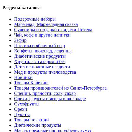
Разделы каталога
Подарочные наборы
Мармелад, Мармеладная сказка
Сувениры и подарки с видами Питера
Чай, кофе и другие напитки
Зефир
Пастила и яблочный сыр
Конфеты, шоколад, леденцы
Диабетические продукты
Хрустила с сахаром и без
Детские полезные сладости
Мед и продукты пчеловодства
Новинки
Товары Карелии
Товары производителей из Санкт-Петербурга
Специи, пряности, соль, сахар
Орехи, фрукты и ягоды в шоколаде
Сухофрукты
Орехи
Цукаты
Товары по акции
Диетические продукты
Масла, ореховые пасты, урбечи, хумус