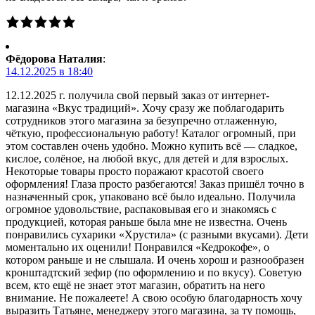
Фёдорова Наталия
:
14.12.2025 в 18:40
12.12.2025 г. получила свой первый заказ от интернет-
магазина «Вкус традиций». Хочу сразу же поблагодарить
сотрудников этого магазина за безупречно отлаженную,
чёткую, профессиональную работу! Каталог огромный, при
этом составлен очень удобно. Можно купить всё — сладкое,
кислое, солёное, на любой вкус, для детей и для взрослых.
Некоторые товары просто поражают красотой своего
оформления! Глаза просто разбегаются! Заказ пришёл точно в
назначенный срок, упаковано всё было идеально. Получила
огромное удовольствие, распаковывая его и знакомясь с
продукцией, которая раньше была мне не известна. Очень
понравились сухарики «Хрустила» (с разными вкусами). Дети
моментально их оценили! Понравился «Кедрокофе», о
котором раньше и не слышала. И очень хорош и разнообразен
кронштадтский зефир (по оформлению и по вкусу). Советую
всем, кто ещё не знает этот магазин, обратить на него
внимание. Не пожалеете! А свою особую благодарность хочу
выразить Татьяне, менеджеру этого магазина, за ту помощь,