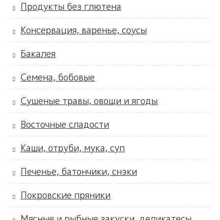
Продукты без глютена
Консервация, варенье, соусы
Бакалея
Семена, бобовые
Сушеные травы, овощи и ягоды
Восточные сладости
Каши, отруби, мука, суп
Печенье, батончики, снэки
Покровские пряники
Мясные и рыбные закуски, деликатесы