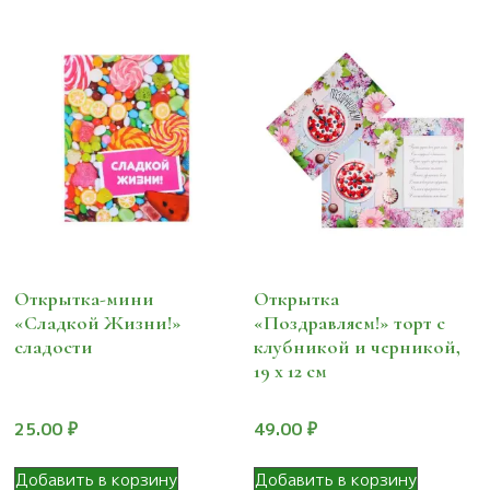
Открытка-мини
Открытка
«Сладкой Жизни!»
«Поздравляем!» торт с
сладости
клубникой и черникой,
19 х 12 см
25.00
₽
49.00
₽
Добавить в корзину
Добавить в корзину