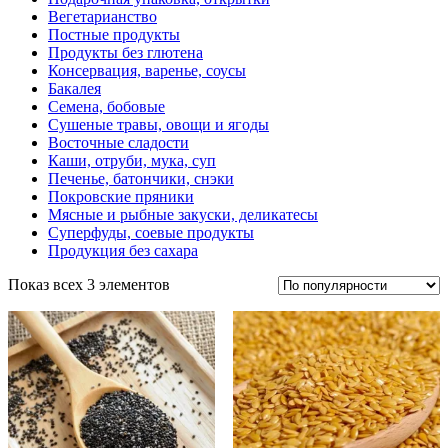
Вегетарианство
Постные продукты
Продукты без глютена
Консервация, варенье, соусы
Бакалея
Семена, бобовые
Сушеные травы, овощи и ягоды
Восточные сладости
Каши, отруби, мука, суп
Печенье, батончики, снэки
Покровские пряники
Мясные и рыбные закуски, деликатесы
Суперфуды, соевые продукты
Продукция без сахара
Показ всех 3 элементов