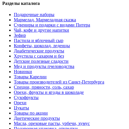
Разделы каталога
Подарочные наборы
Мармелад, Мармеладная сказка
Сувениры и подарки с видами Питера
Чай, кофе и другие напитки
Зефир
Пастила и яблочный сыр
Конфеты, шоколад, леденцы
Диабетические продукты
Хрустила с сахаром и без
Детские полезные сладости
Мед и продукты пчеловодства
Новинки
Товары Карелии
Товары производителей из Санкт-Петербурга
Специи, пряности, соль, сахар
Орехи, фрукты и ягоды в шоколаде
Сухофрукты
Орехи
Цукаты
Товары по акции
Диетические продукты
Масла, ореховые пасты, урбечи, хумус
Подарочная упаковка, открытки