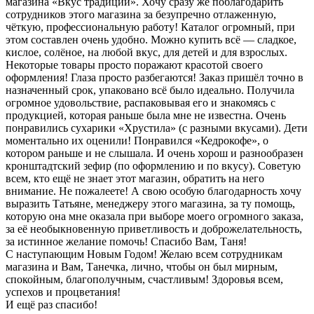
магазина «Вкус традиций». Хочу сразу же поблагодарить
сотрудников этого магазина за безупречно отлаженную,
чёткую, профессиональную работу! Каталог огромный, при
этом составлен очень удобно. Можно купить всё — сладкое,
кислое, солёное, на любой вкус, для детей и для взрослых.
Некоторые товары просто поражают красотой своего
оформления! Глаза просто разбегаются! Заказ пришёл точно в
назначенный срок, упаковано всё было идеально. Получила
огромное удовольствие, распаковывая его и знакомясь с
продукцией, которая раньше была мне не известна. Очень
понравились сухарики «Хрустила» (с разными вкусами). Дети
моментально их оценили! Понравился «Кедрокофе», о
котором раньше и не слышала. И очень хорош и разнообразен
кронштадтский зефир (по оформлению и по вкусу). Советую
всем, кто ещё не знает этот магазин, обратить на него
внимание. Не пожалеете! А свою особую благодарность хочу
выразить Татьяне, менеджеру этого магазина, за ту помощь,
которую она мне оказала при выборе моего огромного заказа,
за её необыкновенную приветливость и доброжелательность,
за истинное желание помочь! Спасибо Вам, Таня!
С наступающим Новым Годом! Желаю всем сотрудникам
магазина и Вам, Танечка, лично, чтобы он был мирным,
спокойным, благополучным, счастливым! Здоровья всем,
успехов и процветания!
И ещё раз спасибо!