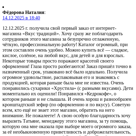
Фёдорова Наталия
:
14.12.2025 в 18:40
12.12.2025 г. получила свой первый заказ от интернет-
магазина «Вкус традиций». Хочу сразу же поблагодарить
сотрудников этого магазина за безупречно отлаженную,
чёткую, профессиональную работу! Каталог огромный, при
этом составлен очень удобно. Можно купить всё — сладкое,
кислое, солёное, на любой вкус, для детей и для взрослых.
Некоторые товары просто поражают красотой своего
оформления! Глаза просто разбегаются! Заказ пришёл точно в
назначенный срок, упаковано всё было идеально. Получила
огромное удовольствие, распаковывая его и знакомясь с
продукцией, которая раньше была мне не известна. Очень
понравились сухарики «Хрустила» (с разными вкусами). Дети
моментально их оценили! Понравился «Кедрокофе», о
котором раньше и не слышала. И очень хорош и разнообразен
кронштадтский зефир (по оформлению и по вкусу). Советую
всем, кто ещё не знает этот магазин, обратить на него
внимание. Не пожалеете! А свою особую благодарность хочу
выразить Татьяне, менеджеру этого магазина, за ту помощь,
которую она мне оказала при выборе моего огромного заказа,
за её необыкновенную приветливость и доброжелательность,