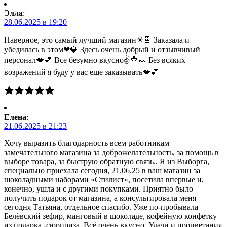
Элла
:
28.06.2025 в 19:20
Наверное, это самый лучший магазин☀🍫 Заказала и
убедилась в этом❤💎 Здесь очень добрый и отзывчивый
персонал💋💕 Все безумно вкусно✌🍭🍬 Без всяких
возражений я буду у вас еще заказывать💋💕
Елена
:
21.06.2025 в 21:23
Хочу выразить благодарность всем работникам
замечательного магазина за доброжелательность, за помощь в
выборе товара, за быструю обратную связь.. Я из Выборга,
специально приехала сегодня, 21.06.25 в ваш магазин за
шоколадными наборами «Стилист», посетила впервые и,
конечно, ушла и с другими покупками. Приятно было
получить подарок от магазина, а консультировала меня
сегодня Татьяна, отдельное спасибо. Уже по-пробывала
Белёвский зефир, манговый в шоколаде, кофейную конфетку
из подарка -сюрприза. Всё очень вкусно. Удачи и процветания