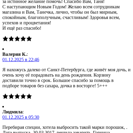
за истинное желание помочь! Спасибо Вам, Таня!
С наступающим Новым Годом! Желаю всем сотрудникам
магазина и Вам, Танечка, лично, чтобы он был мирным,
спокойным, благополучным, счастливым! Здоровья всем,
успехов и процветания!
И ещё раз спасибо!
Валерия К.
:
01.12.2025 в 22:46
Я нахожусь далеко от Санкт-Петербурга, где живёт моя дочь, и
очень хочу её порадовать на день рождения. Корзину
доставили точно в срок. Большое спасибо за помощь в
подборе товаров без сахара, дочка в восторге! 5+++
Людмила
:
01.12.2025 в 05:30
Перебирая специи, хотела выбросить такой марки порошок, .
Дата выпуска -30.03.3017. решила заварить. Горчица —