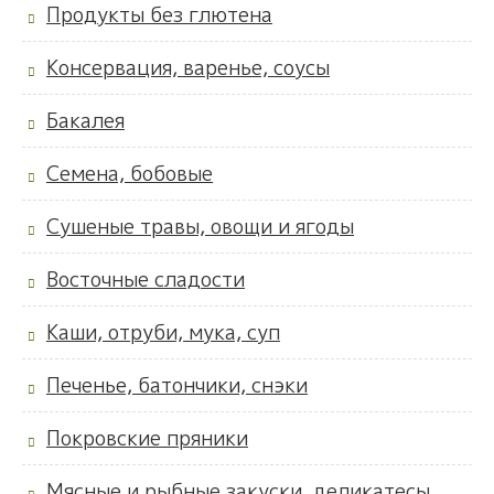
Продукты без глютена
Консервация, варенье, соусы
Бакалея
Семена, бобовые
Сушеные травы, овощи и ягоды
Восточные сладости
Каши, отруби, мука, суп
Печенье, батончики, снэки
Покровские пряники
Мясные и рыбные закуски, деликатесы